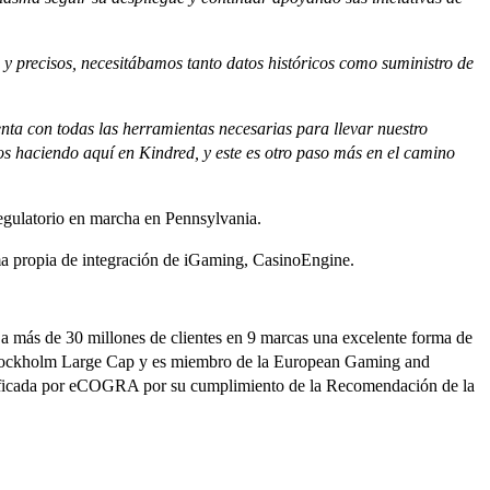
y precisos, necesitábamos tanto datos históricos como suministro de
ta con todas las herramientas necesarias para llevar nuestro
mos haciendo aquí en Kindred, y este es otro paso más en el camino
egulatorio en marcha en Pennsylvania.
ma propia de integración de iGaming, CasinoEngine.
 a más de 30 millones de clientes en 9 marcas una excelente forma de
q Stockholm Large Cap y es miembro de la European Gaming and
rtificada por eCOGRA por su cumplimiento de la Recomendación de la