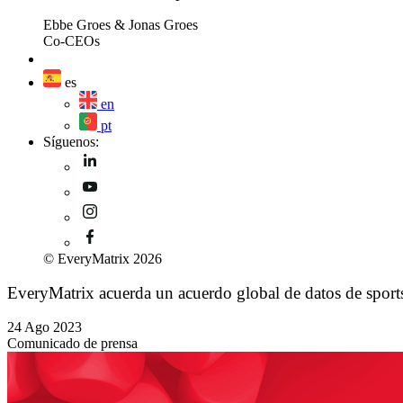
Ebbe Groes & Jonas Groes
Co-CEOs
es
en
pt
Síguenos:
© EveryMatrix 2026
EveryMatrix acuerda un acuerdo global de datos de spor
24 Ago 2023
Comunicado de prensa