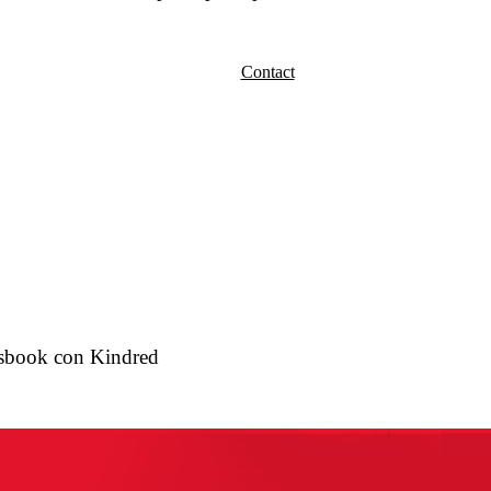
Contact
tsbook con Kindred