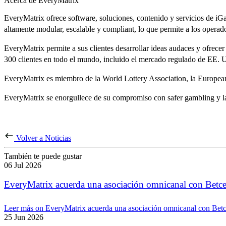
Acerca de EveryMatrix
EveryMatrix ofrece software, soluciones, contenido y servicios de iG
altamente modular, escalable y compliant, lo que permite a los operad
EveryMatrix permite a sus clientes desarrollar ideas audaces y ofrec
300 clientes en todo el mundo, incluido el mercado regulado de EE. 
EveryMatrix es miembro de la World Lottery Association, la Europe
EveryMatrix se enorgullece de su compromiso con safer gambling y la 
Volver a Noticias
También te puede gustar
06 Jul 2026
EveryMatrix acuerda una asociación omnicanal con Betc
Leer más
on EveryMatrix acuerda una asociación omnicanal con Bet
25 Jun 2026