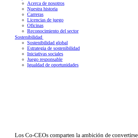
Acerca de nosotros
Nuestra historia
Carreras
Licencias de juego
Oficinas
Reconocimiento del sector
Sostenibilidad
Sostenibilidad global
Estrategia de sostenibilidad
Iniciativas sociales
Juego responsable
Igualdad de oportunidades
Los Co-CEOs comparten la ambición de convertirse e