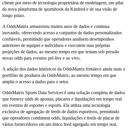
cliente por meio de tecnologia proprietária de modelagem, um pilar
da nova plataforma de sportsbook da Kindred e de sua visão de
longo prazo.
A OddsMatrix armazenou muitos anos de dados e continua
inovando, oferecendo acesso a conjuntos de dados personalizados
confiáveis, permitindo que operadores analisem desempenhos
anteriores de equipes e indivíduos e executem suas próprias
projeções de dados, ao mesmo tempo em que testam sob pressão
novas odds para eventos pré-live e ao vivo.
A adição dos dados históricos da OddsMatrix fortalece ainda mais o
portfólio de produtos da OddsMatrix, ao mesmo tempo em que
amplia o acesso a dados para o setor.
OddsMatrix Sports Data Services é uma solução completa de dados
que fornece odds de apostas, placares e liquidações em tempo real
em eventos de esportes e esports. Ela utiliza uma tecnologia
exclusiva de agregação de feeds de dados esportivos, permitindo
que operadores combinem odds, liquidações e feeds de placar de
vários fornecedores em um único feed agregado em tempo real,