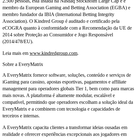
2.500 pessoas, está listada na Nasdaq Stockholm Large Cap e é
membro da European Gaming and Betting Association (EGBA) e
membro fundador da IBIA (International Betting Integrity
Association). O Kindred Group é auditado e certificado pela
eCOGRA quanto à conformidade com a Recomendação da UE de
2014 sobre Proteção ao Consumidor e Jogo Responsável
(2014/478/EU).
Leia mais em
www.kindredgroup.com
.
Sobre a EveryMatrix
A EveryMatrix fornece software, soluções, conteúdo e serviços de
iGaming para cassino, apostas esportivas, pagamentos e affiliate
management para operadores globais Tier 1, bem como para marcas
mais novas. A plataforma é altamente modular, escalável e
compatível, permitindo que operadores escolham a solução ideal da
EveryMatrix e a combinem com tecnologia e capacidades de
terceiros e internas.
A EveryMatrix capacita clientes a transformar ideias ousadas em
realidade e oferecer experiências excepcionais aos jogadores em