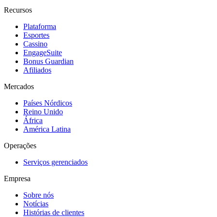
Recursos
Plataforma
Esportes
Cassino
EngageSuite
Bonus Guardian
Afiliados
Mercados
Países Nórdicos
Reino Unido
África
América Latina
Operações
Serviços gerenciados
Empresa
Sobre nós
Notícias
Histórias de clientes