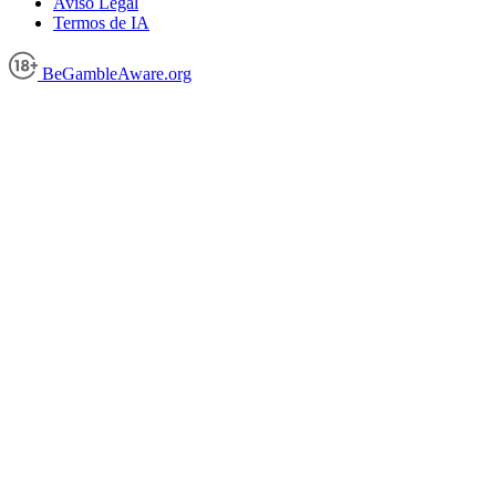
Aviso Legal
Termos de IA
BeGambleAware.org