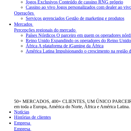
Jogos Exclusivos
Conteúdo de cassino RNG próprio
Cassino ao vivo
Jogos personalizados com dealer ao viv
Operações
Serviços gerenciados
Gestão de marketing e produtos
Mercados
Percepções regionais do mercado
Países Nórdicos
O parceiro em quem os operadores nórd
Reino Unido
Expandindo os operadores do Reino Unido e
África
A plataforma de iGaming da África
América Latina
Impulsionando o crescimento na região 
50+ MERCADOS, 400+ CLIENTES, UM ÚNICO PARCEI
em toda a Europa, América do Norte, África e América Latina.
Notícias
Histórias de clientes
Empresa
Empresa