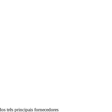
s três principais fornecedores