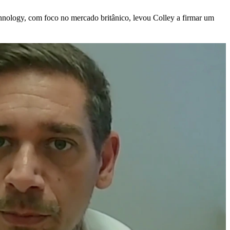
hnology, com foco no mercado britânico, levou Colley a firmar um