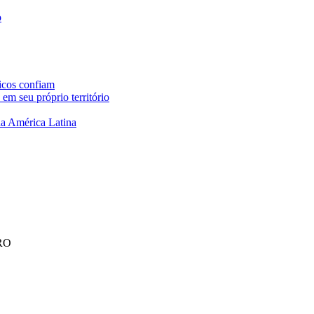
o
icos confiam
m seu próprio território
da América Latina
RO