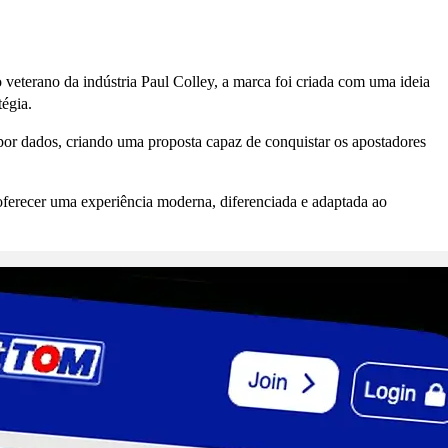
eterano da indústria Paul Colley, a marca foi criada com uma ideia
tégia.
por dados, criando uma proposta capaz de conquistar os apostadores
oferecer uma experiência moderna, diferenciada e adaptada ao