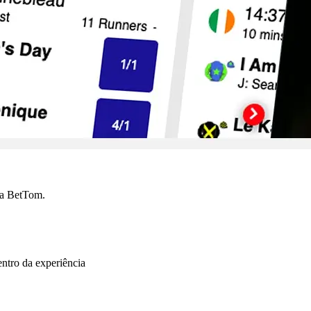
da BetTom.
ntro da experiência