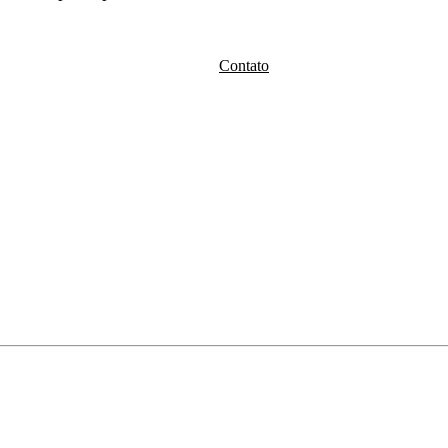
Contato