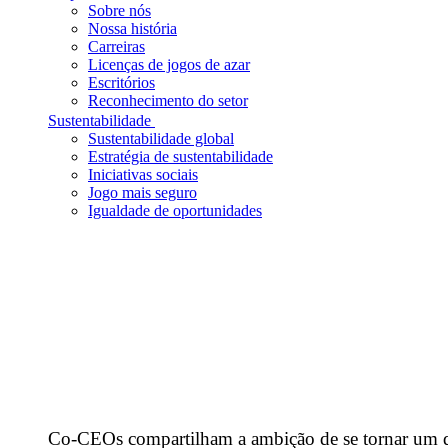
Sobre nós
Nossa história
Carreiras
Licenças de jogos de azar
Escritórios
Reconhecimento do setor
Sustentabilidade
Sustentabilidade global
Estratégia de sustentabilidade
Iniciativas sociais
Jogo mais seguro
Igualdade de oportunidades
Co-CEOs compartilham a ambição de se tornar um do