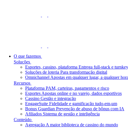
O que fazemos
Soluções
Esportes, cassino, plataforma
Entrega full-stack e turnke
Soluções de loteria
Para transformação digital
Omnichannel
Apostas em qualquer lugar, a qualquer hor
Recursos
Plataforma
PAM, carteiras, pagamentos e risco
Esportes
Apostas online e no varejo, dados esportivos
Cassino
Gestão e integração
EngageSuite
Fidelidade e gamificação tudo-em-um
Bonus Guardian
Prevenção de abuso de bônus com IA
Afiliados
Sistema de gestão e inteligência
Conteúdo
Agregação
A maior biblioteca de cassino do mundo