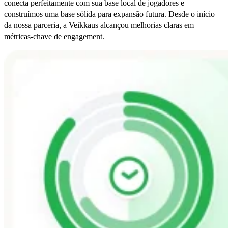
conecta perfeitamente com sua base local de jogadores e
construímos uma base sólida para expansão futura. Desde o início
da nossa parceria, a Veikkaus alcançou melhorias claras em
métricas-chave de engagement.