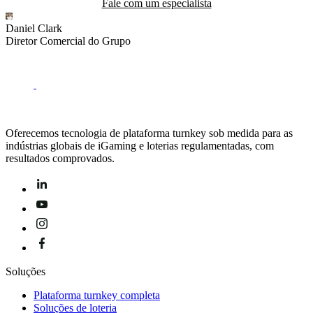
Fale com um especialista
Daniel Clark
R
Diretor Comercial do Grupo
D
Oferecemos tecnologia de plataforma turnkey sob medida para as
indústrias globais de iGaming e loterias regulamentadas, com
resultados comprovados.
Soluções
Plataforma turnkey completa
Soluções de loteria