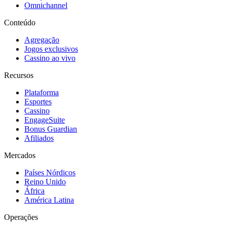
Omnichannel
Conteúdo
Agregação
Jogos exclusivos
Cassino ao vivo
Recursos
Plataforma
Esportes
Cassino
EngageSuite
Bonus Guardian
Afiliados
Mercados
Países Nórdicos
Reino Unido
África
América Latina
Operações