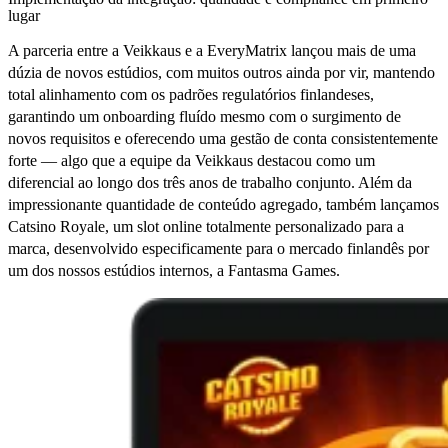
lugar
A parceria entre a Veikkaus e a EveryMatrix lançou mais de uma
dúzia de novos estúdios, com muitos outros ainda por vir, mantendo
total alinhamento com os padrões regulatórios finlandeses,
garantindo um onboarding fluído mesmo com o surgimento de
novos requisitos e oferecendo uma gestão de conta consistentemente
forte — algo que a equipe da Veikkaus destacou como um
diferencial ao longo dos três anos de trabalho conjunto. Além da
impressionante quantidade de conteúdo agregado, também lançamos
Catsino Royale, um slot online totalmente personalizado para a
marca, desenvolvido especificamente para o mercado finlandês por
um dos nossos estúdios internos, a Fantasma Games.