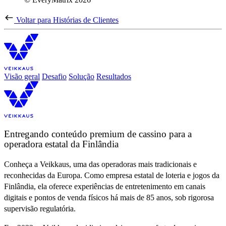
Voltar para Histórias de Clientes
Visão geral
Desafio
Solução
Resultados
Entregando conteúdo premium de cassino para a
operadora estatal da Finlândia
Conheça a Veikkaus, uma das operadoras mais tradicionais e
reconhecidas da Europa. Como empresa estatal de loteria e jogos da
Finlândia, ela oferece experiências de entretenimento em canais
digitais e pontos de venda físicos há mais de 85 anos, sob rigorosa
supervisão regulatória.