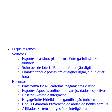
O que fazemos
Soluções
Esportes, cassino, plataforma
Entrega full-stack e
turnkey
Soluções de loteria
Para transformação digital
Omnichannel
Apostas em qualquer lugar, a qualquer
hora
Recursos
Plataforma
PAM, carteiras, pagamentos e risco
Esportes
Apostas online e no varejo, dados esportivos
Cassino
Gestão e integração
EngageSuite
Fidelidade e gamificação tudo-em-um
Bonus Guardian
Prevenção de abuso de bônus com IA
Afiliados
Sistema de gestão e inteligência