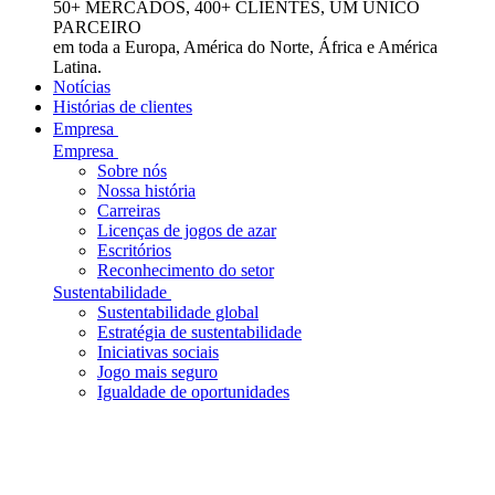
50+ MERCADOS, 400+ CLIENTES, UM ÚNICO
PARCEIRO
em toda a Europa, América do Norte, África e América
Latina.
Notícias
Histórias de clientes
Empresa
Empresa
Sobre nós
Nossa história
Carreiras
Licenças de jogos de azar
Escritórios
Reconhecimento do setor
Sustentabilidade
Sustentabilidade global
Estratégia de sustentabilidade
Iniciativas sociais
Jogo mais seguro
Igualdade de oportunidades