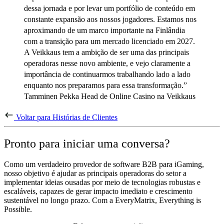
dessa jornada e por levar um portfólio de conteúdo em
constante expansão aos nossos jogadores. Estamos nos
aproximando de um marco importante na Finlândia
com a transição para um mercado licenciado em 2027.
A Veikkaus tem a ambição de ser uma das principais
operadoras nesse novo ambiente, e vejo claramente a
importância de continuarmos trabalhando lado a lado
enquanto nos preparamos para essa transformação.”
Tamminen Pekka Head de Online Casino na Veikkaus
Voltar para Histórias de Clientes
Pronto para iniciar uma conversa?
Como um verdadeiro provedor de software B2B para iGaming,
nosso objetivo é ajudar as principais operadoras do setor a
implementar ideias ousadas por meio de tecnologias robustas e
escaláveis, capazes de gerar impacto imediato e crescimento
sustentável no longo prazo. Com a EveryMatrix, Everything is
Possible.