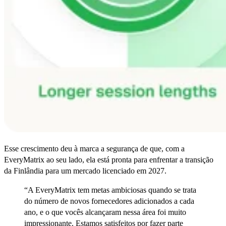
Esse crescimento deu à marca a segurança de que, com a
EveryMatrix ao seu lado, ela está pronta para enfrentar a transição
da Finlândia para um mercado licenciado em 2027.
“A EveryMatrix tem metas ambiciosas quando se trata
do número de novos fornecedores adicionados a cada
ano, e o que vocês alcançaram nessa área foi muito
impressionante. Estamos satisfeitos por fazer parte