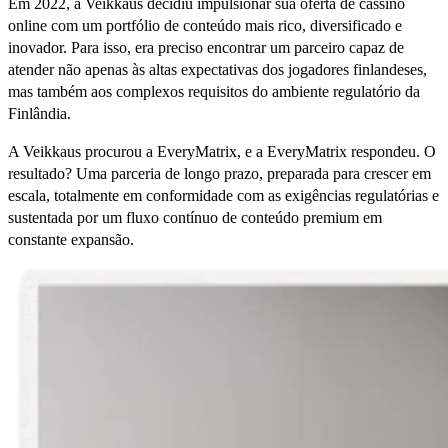
Em 2022, a Veikkaus decidiu impulsionar sua oferta de cassino
online com um portfólio de conteúdo mais rico, diversificado e
inovador. Para isso, era preciso encontrar um parceiro capaz de
atender não apenas às altas expectativas dos jogadores finlandeses,
mas também aos complexos requisitos do ambiente regulatório da
Finlândia.
A Veikkaus procurou a EveryMatrix, e a EveryMatrix respondeu. O
resultado? Uma parceria de longo prazo, preparada para crescer em
escala, totalmente em conformidade com as exigências regulatórias e
sustentada por um fluxo contínuo de conteúdo premium em
constante expansão.