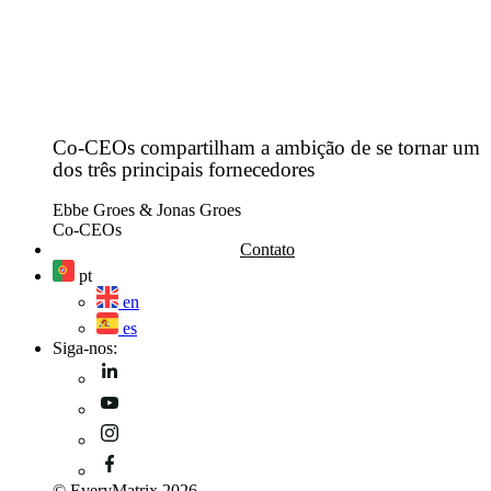
Co-CEOs compartilham a ambição de se tornar um
dos três principais fornecedores
Ebbe Groes & Jonas Groes
Co-CEOs
Contato
pt
en
es
Siga-nos:
© EveryMatrix 2026