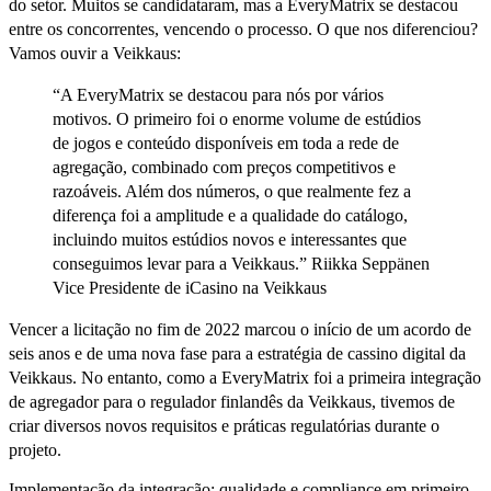
do setor. Muitos se candidataram, mas a EveryMatrix se destacou
entre os concorrentes, vencendo o processo. O que nos diferenciou?
Vamos ouvir a Veikkaus:
“A EveryMatrix se destacou para nós por vários
motivos. O primeiro foi o enorme volume de estúdios
de jogos e conteúdo disponíveis em toda a rede de
agregação, combinado com preços competitivos e
razoáveis. Além dos números, o que realmente fez a
diferença foi a amplitude e a qualidade do catálogo,
incluindo muitos estúdios novos e interessantes que
conseguimos levar para a Veikkaus.” Riikka Seppänen
Vice Presidente de iCasino na Veikkaus
Vencer a licitação no fim de 2022 marcou o início de um acordo de
seis anos e de uma nova fase para a estratégia de cassino digital da
Veikkaus. No entanto, como a EveryMatrix foi a primeira integração
de agregador para o regulador finlandês da Veikkaus, tivemos de
criar diversos novos requisitos e práticas regulatórias durante o
projeto.
Implementação da integração: qualidade e compliance em primeiro