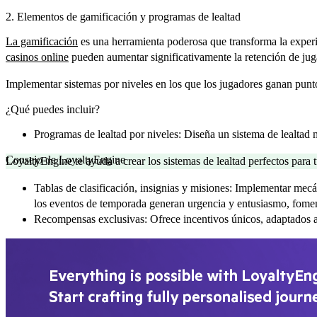
2. Elementos de gamificación y programas de lealtad
La gamificación
es una herramienta poderosa que transforma la experie
casinos online
pueden aumentar significativamente la retención de juga
Implementar sistemas por niveles en los que los jugadores ganan punt
¿Qué puedes incluir?
Programas de lealtad por niveles:
Diseña un sistema de lealtad 
Consejo de LoyaltyEngine
LoyaltyEngine te ayuda a crear los sistemas de lealtad perfectos para 
Tablas de clasificación, insignias y misiones:
Implementar mecáni
los eventos de temporada generan urgencia y entusiasmo, fomen
Recompensas exclusivas:
Ofrece incentivos únicos, adaptados a