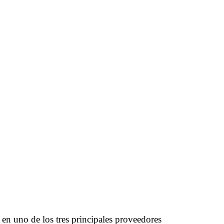
n uno de los tres principales proveedores