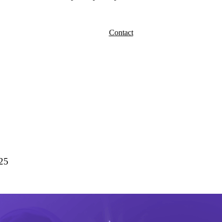
Contact
025