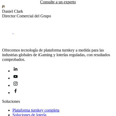
Consulte a un experto
Daniel Clark
R
Director Comercial del Grupo
D
Ofrecemos tecnología de plataforma turnkey a medida para las
industrias globales de iGaming y loterías reguladas, con resultados
comprobados.
Soluciones
Plataforma turnkey completa
Soluciones de lotería