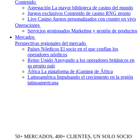
Contenido
Agregación
La mayor biblioteca de casino del mundo
Juegos exclusivos
Contenido de casino RNG propio
Live Casino
Juegos personalizados con crupier en vivo
Operaciones
Servicios gestionados
Marketing y gestión de productos
Mercados
Perspectivas regionales del mercado
Países Nórdicos
El socio en el que confían los
operadores nórdicos
Reino Unido
Apoyando a los operadores británicos en
su propio país
África
La plataforma de iGaming de África
Latinoamérica
Impulsando el crecimiento en la región
latinoamericana
50+ MERCADOS, 400+ CLIENTES, UN SOLO SOCIO