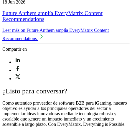
18 Jun 2026
Future Anthem amplía EveryMatrix Content
Recommendations
Leer más
on Future Anthem amplía EveryMatrix Content
Recommendations
Compartir en
¿Listo para conversar?
Como autentico proveedor de software B2B para iGaming, nuestro
objetivo es ayudar a los principales operadores del sector a
implementar ideas innovadoras mediante tecnología robusta y
escalable que genere un impacto inmediato y un crecimiento
sostenible a largo plazo. Con EveryMatrix, Everything is Possible.