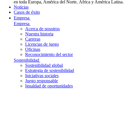
en toda Europa, América del Norte, África y América Latina.
Noticias
Casos de éxito
Empresa
Empresa
Acerca de nosotros
Nuestra historia
Carreras
Licencias de juego
Oficinas
Reconocimiento del sector
Sostenibilidad
Sostenibilidad global
Estrategia de sostenibilidad
Iniciativas sociales
Juego responsable
Igualdad de oportunidades