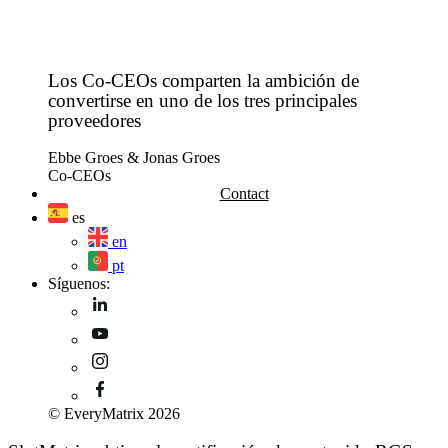
Los Co-CEOs comparten la ambición de
convertirse en uno de los tres principales
proveedores
Ebbe Groes & Jonas Groes
Co-CEOs
Contact
es
en
pt
Síguenos:
© EveryMatrix 2026