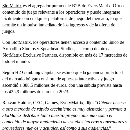
SlotMatrix
es el agregador puramente B2B de EveryMatrix. Ofrece
contenido de juego relevante a los operadores y puede integrarse
fácilmente con cualquier plataforma de juego del mercado, lo que
permite un impulso inmediato de los ingresos y de la oferta de
juegos.
Con SlotMatrix, los operadores tienen acceso a contenido único de
Armadillo Studios y Spearhead Studios, así como de otros
SlotMatrix Exclusive Partners, disponible en más de 17 mercados de
todo el mundo.
Según H2 Gambling Capital, se estimó que la ganancia bruta total
del mercado búlgaro onshore de apuestas interactivas y juego
ascendió a 388,5 millones de euros, con una subida prevista hasta
los 425,9 millones de euros en 2023.
Razvan Haiduc, CEO, Games, EveryMatrix
, dijo: “
Obtener acceso
a otro mercado de rápido crecimiento es muy alentador y permite a
SlotMatrix distribuir tanto nuestro propio contenido como el
contenido de mayor rendimiento de estudios terceros a operadores y
proveedores nuevos y actuales, así como a sus audiencias.
”