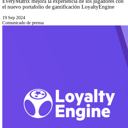
EveryMatrix mejora la experiencia de los jugadores con
el nuevo portafolio de gamificación LoyaltyEngine
19 Sep 2024
Comunicado de prensa