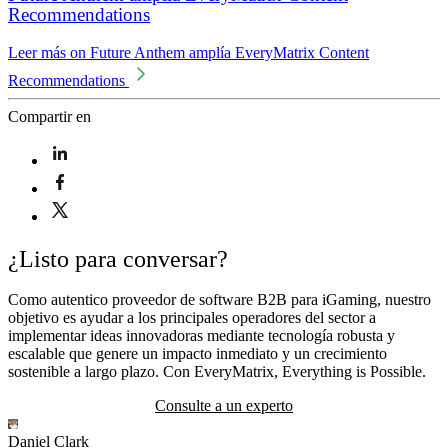
Recommendations
Leer más
on Future Anthem amplía EveryMatrix Content
Recommendations
Compartir en
¿Listo para conversar?
Como autentico proveedor de software B2B para iGaming, nuestro
objetivo es ayudar a los principales operadores del sector a
implementar ideas innovadoras mediante tecnología robusta y
escalable que genere un impacto inmediato y un crecimiento
sostenible a largo plazo. Con EveryMatrix, Everything is Possible.
Consulte a un experto
Daniel Clark
R