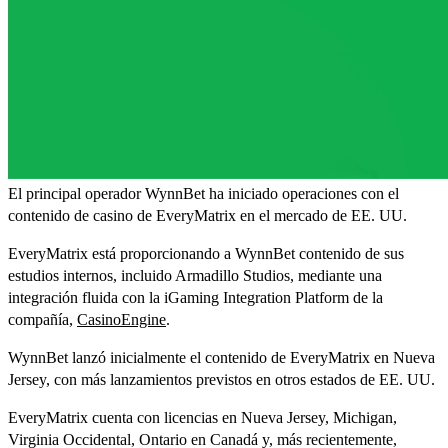
El principal operador WynnBet ha iniciado operaciones con el
contenido de casino de EveryMatrix en el mercado de EE. UU.
EveryMatrix está proporcionando a WynnBet contenido de sus
estudios internos, incluido Armadillo Studios, mediante una
integración fluida con la iGaming Integration Platform de la
compañía,
CasinoEngine
.
WynnBet lanzó inicialmente el contenido de EveryMatrix en Nueva
Jersey, con más lanzamientos previstos en otros estados de EE. UU.
EveryMatrix cuenta con licencias en Nueva Jersey, Michigan,
Virginia Occidental, Ontario en Canadá y, más recientemente,