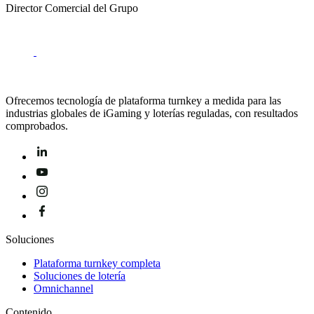
Director Comercial del Grupo
D
Ofrecemos tecnología de plataforma turnkey a medida para las
industrias globales de iGaming y loterías reguladas, con resultados
comprobados.
Soluciones
Plataforma turnkey completa
Soluciones de lotería
Omnichannel
Contenido