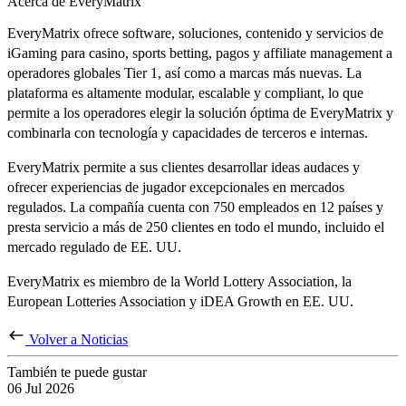
Acerca de EveryMatrix
EveryMatrix ofrece software, soluciones, contenido y servicios de
iGaming para casino, sports betting, pagos y affiliate management a
operadores globales Tier 1, así como a marcas más nuevas. La
plataforma es altamente modular, escalable y compliant, lo que
permite a los operadores elegir la solución óptima de EveryMatrix y
combinarla con tecnología y capacidades de terceros e internas.
EveryMatrix permite a sus clientes desarrollar ideas audaces y
ofrecer experiencias de jugador excepcionales en mercados
regulados. La compañía cuenta con 750 empleados en 12 países y
presta servicio a más de 250 clientes en todo el mundo, incluido el
mercado regulado de EE. UU.
EveryMatrix es miembro de la World Lottery Association, la
European Lotteries Association y iDEA Growth en EE. UU.
Volver a Noticias
También te puede gustar
06 Jul 2026