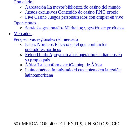
Contenido
Agregación
La mayor biblioteca de casino del mundo
Juegos exclusivos
Contenido de casino RNG propio
Live Casino
Juegos personalizados con crupier en vivo
Operaciones
Servicios gestionados
Marketing y gestión de productos
Mercados
Perspectivas regionales del mercado
Países Nórdicos
El socio en el que confían los
operadores nórdicos
Reino Unido
Apoyando a los operadores británicos en
su propio país
África
La plataforma de iGaming de África
Latinoamérica
Impulsando el crecimiento en la región
latinoamericana
50+ MERCADOS, 400+ CLIENTES, UN SOLO SOCIO