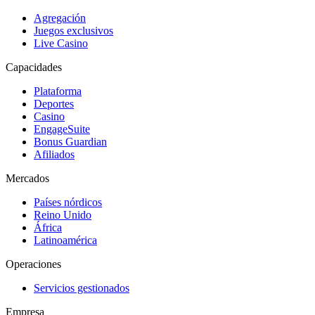
Agregación
Juegos exclusivos
Live Casino
Capacidades
Plataforma
Deportes
Casino
EngageSuite
Bonus Guardian
Afiliados
Mercados
Países nórdicos
Reino Unido
África
Latinoamérica
Operaciones
Servicios gestionados
Empresa