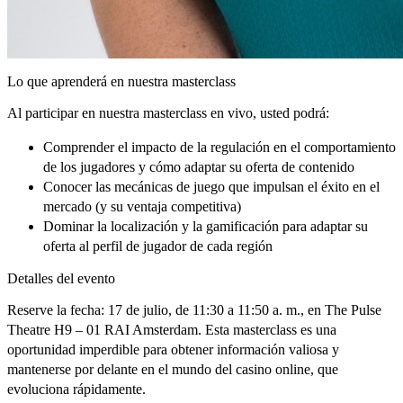
Lo que aprenderá en nuestra masterclass
Al participar en nuestra masterclass en vivo, usted podrá:
Comprender el impacto de la regulación en el comportamiento
de los jugadores y cómo adaptar su oferta de contenido
Conocer las mecánicas de juego que impulsan el éxito en el
mercado (y su ventaja competitiva)
Dominar la localización y la gamificación para adaptar su
oferta al perfil de jugador de cada región
Detalles del evento
Reserve la fecha: 17 de julio, de 11:30 a 11:50 a. m., en The Pulse
Theatre H9 – 01 RAI Amsterdam. Esta masterclass es una
oportunidad imperdible para obtener información valiosa y
mantenerse por delante en el mundo del casino online, que
evoluciona rápidamente.