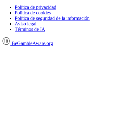
Política de privacidad
Política de cookies
Política de seguridad de la información
Aviso legal
Términos de IA
BeGambleAware.org