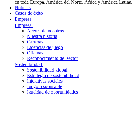
en toda Europa, América del Norte, África y América Latina.
Noticias
Casos de éxito
Empresa
Empresa
Acerca de nosotros
Nuestra historia
Carreras
Licencias de juego
Oficinas
Reconocimiento del sector
Sostenibilidad
Sostenibilidad global
Estrategia de sostenibilidad
Iniciativas sociales
Juego responsable
Igualdad de oportunidades