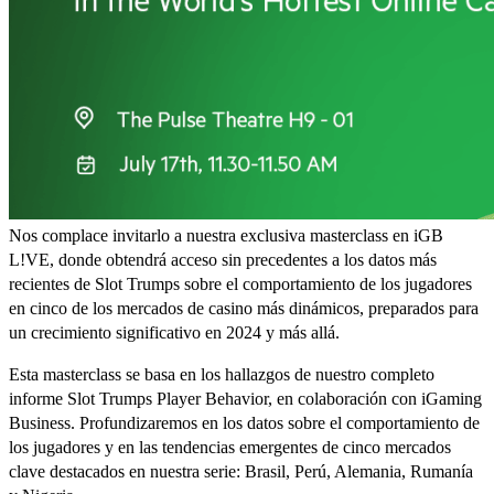
Nos complace invitarlo a nuestra exclusiva masterclass en iGB
L!VE, donde obtendrá acceso sin precedentes a los datos más
recientes de Slot Trumps sobre el comportamiento de los jugadores
en cinco de los mercados de casino más dinámicos, preparados para
un crecimiento significativo en 2024 y más allá.
Esta masterclass se basa en los hallazgos de nuestro completo
informe Slot Trumps Player Behavior, en colaboración con iGaming
Business. Profundizaremos en los datos sobre el comportamiento de
los jugadores y en las tendencias emergentes de cinco mercados
clave destacados en nuestra serie: Brasil, Perú, Alemania, Rumanía