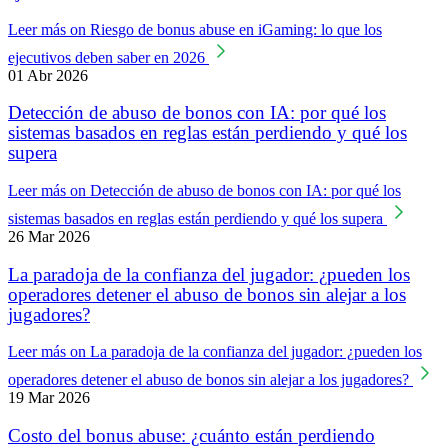
Leer más
on Riesgo de bonus abuse en iGaming: lo que los
ejecutivos deben saber en 2026
01 Abr 2026
Detección de abuso de bonos con IA: por qué los
sistemas basados en reglas están perdiendo y qué los
supera
Leer más
on Detección de abuso de bonos con IA: por qué los
sistemas basados en reglas están perdiendo y qué los supera
26 Mar 2026
La paradoja de la confianza del jugador: ¿pueden los
operadores detener el abuso de bonos sin alejar a los
jugadores?
Leer más
on La paradoja de la confianza del jugador: ¿pueden los
operadores detener el abuso de bonos sin alejar a los jugadores?
19 Mar 2026
Costo del bonus abuse: ¿cuánto están perdiendo