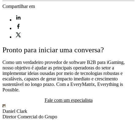
Compartilhar em
Pronto para iniciar uma conversa?
Como um verdadeiro provedor de software B2B para iGaming,
nosso objetivo é ajudar as principais operadoras do setor a
implementar ideias ousadas por meio de tecnologias robustas e
escaláveis, capazes de gerar impacto imediato e crescimento
sustentável no longo prazo. Com a EveryMatrix, Everything is
Possible.
Fale com um especialista
Daniel Clark
R
Diretor Comercial do Grupo
D