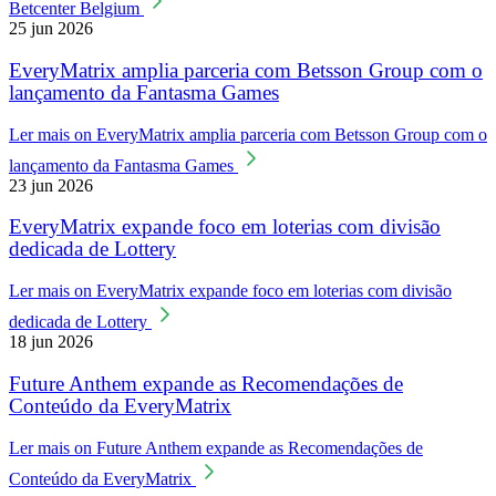
Betcenter Belgium
25 jun 2026
EveryMatrix amplia parceria com Betsson Group com o
lançamento da Fantasma Games
Ler mais
on EveryMatrix amplia parceria com Betsson Group com o
lançamento da Fantasma Games
23 jun 2026
EveryMatrix expande foco em loterias com divisão
dedicada de Lottery
Ler mais
on EveryMatrix expande foco em loterias com divisão
dedicada de Lottery
18 jun 2026
Future Anthem expande as Recomendações de
Conteúdo da EveryMatrix
Ler mais
on Future Anthem expande as Recomendações de
Conteúdo da EveryMatrix