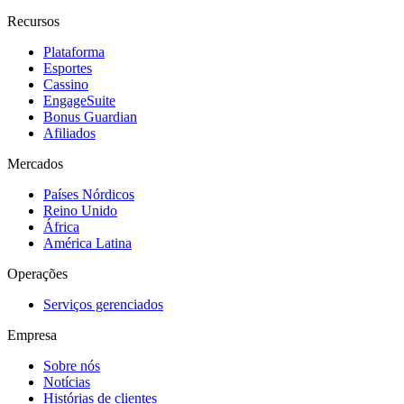
Recursos
Plataforma
Esportes
Cassino
EngageSuite
Bonus Guardian
Afiliados
Mercados
Países Nórdicos
Reino Unido
África
América Latina
Operações
Serviços gerenciados
Empresa
Sobre nós
Notícias
Histórias de clientes