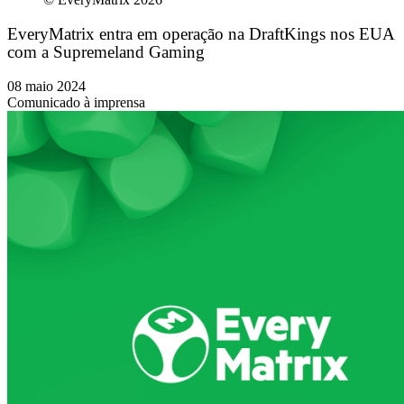
EveryMatrix entra em operação na DraftKings nos EUA
com a Supremeland Gaming
08 maio 2024
Comunicado à imprensa