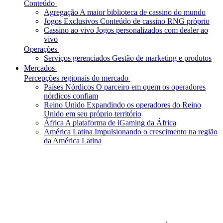
Conteúdo
Agregação
A maior biblioteca de cassino do mundo
Jogos Exclusivos
Conteúdo de cassino RNG próprio
Cassino ao vivo
Jogos personalizados com dealer ao
vivo
Operações
Serviços gerenciados
Gestão de marketing e produtos
Mercados
Percepções regionais do mercado
Países Nórdicos
O parceiro em quem os operadores
nórdicos confiam
Reino Unido
Expandindo os operadores do Reino
Unido em seu próprio território
África
A plataforma de iGaming da África
América Latina
Impulsionando o crescimento na região
da América Latina