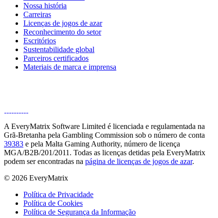
Nossa história
Carreiras
Licenças de jogos de azar
Reconhecimento do setor
Escritórios
Sustentabilidade global
Parceiros certificados
Materiais de marca e imprensa
A EveryMatrix Software Limited é licenciada e regulamentada na
Grã-Bretanha pela Gambling Commission sob o número de conta
39383
e pela Malta Gaming Authority, número de licença
MGA/B2B/201/2011. Todas as licenças detidas pela EveryMatrix
podem ser encontradas na
página de licenças de jogos de azar
.
© 2026 EveryMatrix
Política de Privacidade
Política de Cookies
Política de Segurança da Informação