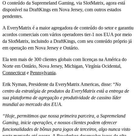
O conteúdo da Supremeland Gaming, via SlotMatrix, agora está
disponível na DraftKings em Nova Jersey, com outros estados
pendentes.
A EveryMatrix é a maior agregadora de conteúdo do setor e garantiu
acordos comerciais com vários operadores tier-1 nos EUA por meio
da SlotMatrix, incluindo a DraftKings, com seu conteúdo próprio já
em operação em Nova Jersey e Ontário.
Ela tem mais de 300 clientes globais com licenças na América do
Norte em Ontário, Nova Jersey, Michigan, Virgínia Ocidental,
Connecticut
e
Pennsylvania
.
Erik Nyman, Presidente da EveryMatrix Americas
, disse: “
No
centro da estratégia de produtos da EveryMatrix está a entrega de
sua plataforma de agregação e produtividade de cassino líder
mundial ao mercado dos EUA.
“Hoje, permitimos que nossa primeira parceira, a Supremeland
Gaming, inicie operações, e nossos clientes podem oferecer
funcionalidades de bônus para jogos de terceiros, algo nunca visto
neste mercado até agora. A Powderkeg desenvolve jogos de alta