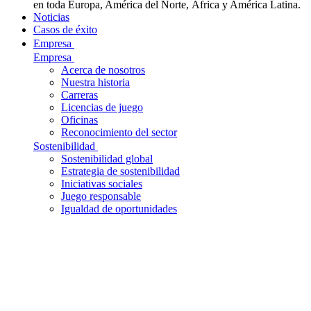
en toda Europa, América del Norte, África y América Latina.
Noticias
Casos de éxito
Empresa
Empresa
Acerca de nosotros
Nuestra historia
Carreras
Licencias de juego
Oficinas
Reconocimiento del sector
Sostenibilidad
Sostenibilidad global
Estrategia de sostenibilidad
Iniciativas sociales
Juego responsable
Igualdad de oportunidades