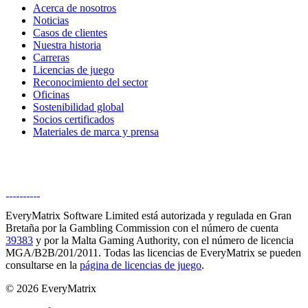
Acerca de nosotros
Noticias
Casos de clientes
Nuestra historia
Carreras
Licencias de juego
Reconocimiento del sector
Oficinas
Sostenibilidad global
Socios certificados
Materiales de marca y prensa
EveryMatrix Software Limited está autorizada y regulada en Gran
Bretaña por la Gambling Commission con el número de cuenta
39383
y por la Malta Gaming Authority, con el número de licencia
MGA/B2B/201/2011. Todas las licencias de EveryMatrix se pueden
consultarse en la
página de licencias de juego
.
© 2026 EveryMatrix