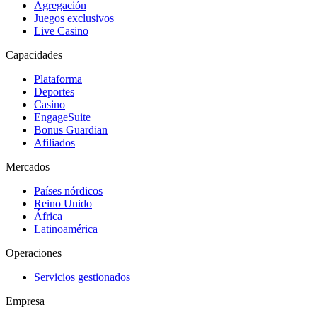
Agregación
Juegos exclusivos
Live Casino
Capacidades
Plataforma
Deportes
Casino
EngageSuite
Bonus Guardian
Afiliados
Mercados
Países nórdicos
Reino Unido
África
Latinoamérica
Operaciones
Servicios gestionados
Empresa