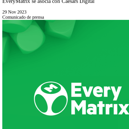
EveryMatrix se asocia con Caesars Digital
29 Nov 2023
Comunicado de prensa