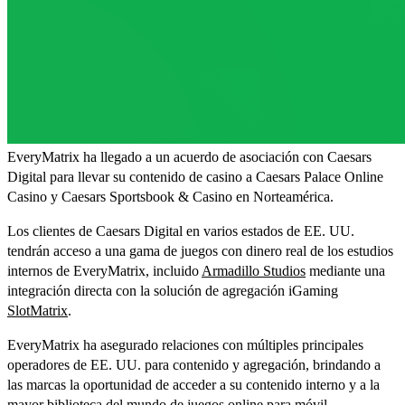
EveryMatrix ha llegado a un acuerdo de asociación con Caesars
Digital para llevar su contenido de casino a Caesars Palace Online
Casino y Caesars Sportsbook & Casino en Norteamérica.
Los clientes de Caesars Digital en varios estados de EE. UU.
tendrán acceso a una gama de juegos con dinero real de los estudios
internos de EveryMatrix, incluido
Armadillo Studios
mediante una
integración directa con la solución de agregación iGaming
SlotMatrix
.
EveryMatrix ha asegurado relaciones con múltiples principales
operadores de EE. UU. para contenido y agregación, brindando a
las marcas la oportunidad de acceder a su contenido interno y a la
mayor biblioteca del mundo de juegos online para móvil.