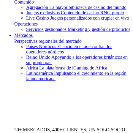
Contenido
Agregación
La mayor biblioteca de casino del mundo
Juegos exclusivos
Contenido de casino RNG propio
Live Casino
Juegos personalizados con crupier en vivo
Operaciones
Servicios gestionados
Marketing y gestión de productos
Mercados
Perspectivas regionales del mercado
Países Nórdicos
El socio en el que confían los
operadores nórdicos
Reino Unido
Apoyando a los operadores británicos en
su propio país
África
La plataforma de iGaming de África
Latinoamérica
Impulsando el crecimiento en la región
latinoamericana
50+ MERCADOS, 400+ CLIENTES, UN SOLO SOCIO