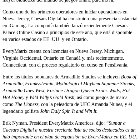
Como uno de los primeros operadores en iniciar operaciones en
Nueva Jersey, Caesars Digital ha construido una presencia sustancial
en iGaming. La compañía también lanzó recientemente Caesars
Palace Online Casino a principios de este año, que está disponible
en varios estados de EE. UU. y en Ontario.
EveryMatrix cuenta con licencias en Nueva Jersey, Michigan,
Virginia Occidental, Ontario en Canadá y, más recientemente,
Connecticut
, con el proceso regulatorio en curso en Pensilvania.
Entre los títulos populares de Armadillo Studios se incluyen
Book of
Armadillo, Franksylvania, Mythological Mayhem Supreme Streaks,
Armadillo Goes West
,
Fortune Dragon Queen Exotic Wilds
,
Hot
Hot Honey
y
Wild Willy’s Gold Rush
, así como juegos de marca
como
The Lioness
, con la peleadora de UFC Amanda Nunes, y el
legendario golfista
John Daly Spin It and Win It.
Erik Nyman, President EveryMatrix Americas,
dijo:
“Sumar a
Caesars Digital a nuestra creciente lista de socios destacados es un
hito importante en el plan de expansión de EveryMatrix en EE. UU.