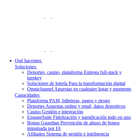
Qué hacemos
Soluciones
Deportes, casino, plataforma
Entrega full-stack y
turnkey
Soluciones de lotería
Para la transformación digital
Omnichannel
Apuestas en cualquier lugar y momento
Capacidades
Plataforma
PAM, billeteras, pagos y riesgo
Deportes
Apuestas online y retail, datos deportivos
Casino
Gestión e integración
EngageSuite
Fidelización y gamificación todo en uno
Bonus Guardian
Prevención de abuso de bonos
impulsada por IA
Afiliados
Sistema de gestión e inteligencia