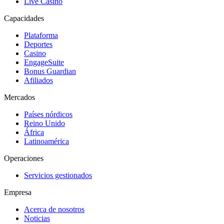
Live Casino
Capacidades
Plataforma
Deportes
Casino
EngageSuite
Bonus Guardian
Afiliados
Mercados
Países nórdicos
Reino Unido
África
Latinoamérica
Operaciones
Servicios gestionados
Empresa
Acerca de nosotros
Noticias