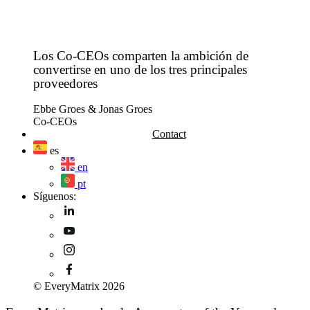
Los Co-CEOs comparten la ambición de
convertirse en uno de los tres principales
proveedores
Ebbe Groes & Jonas Groes
Co-CEOs
Contact
es
en
pt
Síguenos:
© EveryMatrix 2026