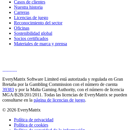
Casos de clientes
Nuestra historia
Carreras
Licencias de juego
Reconocimiento del sector
Oficinas
Sostenibilidad global
Socios certificados
Materiales de marca y prensa
EveryMatrix Software Limited está autorizada y regulada en Gran
Bretaña por la Gambling Commission con el número de cuenta
39383
y por la Malta Gaming Authority, con el número de licencia
MGA/B2B/201/2011. Todas las licencias de EveryMatrix se pueden
consultarse en la
página de licencias de juego
.
© 2026 EveryMatrix
Política de privacidad
Política de cookies