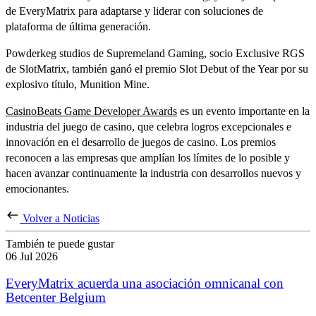
de EveryMatrix para adaptarse y liderar con soluciones de
plataforma de última generación.
Powderkeg studios de Supremeland Gaming, socio Exclusive RGS
de SlotMatrix, también ganó el premio
Slot Debut of the Year
por su
explosivo título, Munition Mine.
CasinoBeats Game Developer Awards
es un evento importante en la
industria del juego de casino, que celebra logros excepcionales e
innovación en el desarrollo de juegos de casino. Los premios
reconocen a las empresas que amplían los límites de lo posible y
hacen avanzar continuamente la industria con desarrollos nuevos y
emocionantes.
Volver a Noticias
También te puede gustar
06 Jul 2026
EveryMatrix acuerda una asociación omnicanal con
Betcenter Belgium