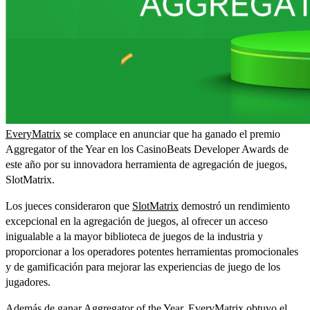
EveryMatrix
se complace en anunciar que ha ganado el premio
Aggregator of the Year
en los CasinoBeats Developer Awards de
este año por su innovadora herramienta de agregación de juegos,
SlotMatrix.
Los jueces consideraron que
SlotMatrix
demostró un rendimiento
excepcional en la agregación de juegos, al ofrecer un acceso
inigualable a la mayor biblioteca de juegos de la industria y
proporcionar a los operadores potentes herramientas promocionales
y de gamificación para mejorar las experiencias de juego de los
jugadores.
Además de ganar Aggregator of the Year, EveryMatrix obtuvo el