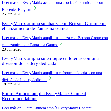
Leer más
on EveryMatrix acuerda una asociación omnicanal con
Betcenter Belgium
25 Jun 2026
EveryMatrix amplía su alianza con Betsson Group con
el lanzamiento de Fantasma Games
Leer más
on EveryMatrix amplía su alianza con Betsson Group con
el lanzamiento de Fantasma Games
23 Jun 2026
EveryMatrix amplía su enfoque en loterías con una
división de Lottery dedicada
Leer más
on EveryMatrix amplía su enfoque en loterías con una
división de Lottery dedicada
18 Jun 2026
Future Anthem amplía EveryMatrix Content
Recommendations
Leer más
on Future Anthem amplía EveryMatrix Content