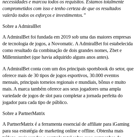
necessidades e marcou todos os requisitos. Estamos totalmente
comprometidos com isso e tenho certeza de que os resultados
valerão todos os esforços e investimentos.”
Sobre a AdmiralBet
A AdmiralBet foi fundada em 2019 sob uma das maiores empresas
de tecnologia de jogos, a Novomatic. A AdmiralBet foi estabelecida
como resultado da combinação de dois grandes nomes, Zbet e
Millenniumbet (que havia adquirido alguns anos antes).
A AdmiralBet conta com um dos principais sportsbook do setor, que
oferece mais de 30 tipos de jogos esportivos, 30.000 eventos
mensais, principais torneios regionais e mundiais, bônus e muito
mais. A marca também oferece aos seus jogadores uma ampla
variedade de jogos de slot para completar a jornada perfeita do
jogador para cada tipo de público.
Sobre a PartnerMatrix
A PartnerMatrix é a ferramenta essencial de affiliate para iGaming
para sua estratégia de marketing online e offline. Obtenha mais