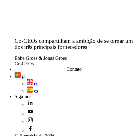
Co-CEOs compartilham a ambição de se tornar um
dos três principais fornecedores
Ebbe Groes & Jonas Groes
Co-CEOs
Contato
pt
en
es
Siga-nos:
© EveryMatrix 2026