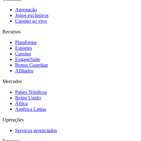
Agregação
Jogos exclusivos
Cassino ao vivo
Recursos
Plataforma
Esportes
Cassino
EngageSuite
Bonus Guardian
Afiliados
Mercados
Países Nórdicos
Reino Unido
África
América Latina
Operações
Serviços gerenciados