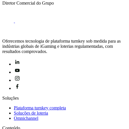
Diretor Comercial do Grupo
D
Oferecemos tecnologia de plataforma turnkey sob medida para as
indústrias globais de iGaming e loterias regulamentadas, com
resultados comprovados.
Soluções
Plataforma turnkey completa
Soluções de loteria
Omnichannel
Conteúdo