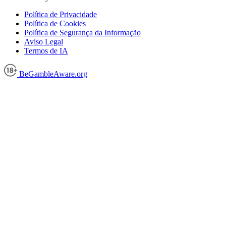
Política de Privacidade
Política de Cookies
Política de Segurança da Informação
Aviso Legal
Termos de IA
BeGambleAware.org