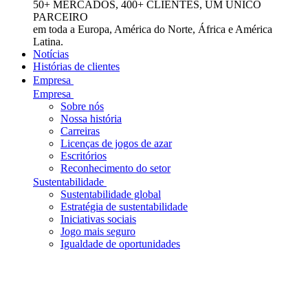
50+ MERCADOS, 400+ CLIENTES, UM ÚNICO
PARCEIRO
em toda a Europa, América do Norte, África e América
Latina.
Notícias
Histórias de clientes
Empresa
Empresa
Sobre nós
Nossa história
Carreiras
Licenças de jogos de azar
Escritórios
Reconhecimento do setor
Sustentabilidade
Sustentabilidade global
Estratégia de sustentabilidade
Iniciativas sociais
Jogo mais seguro
Igualdade de oportunidades