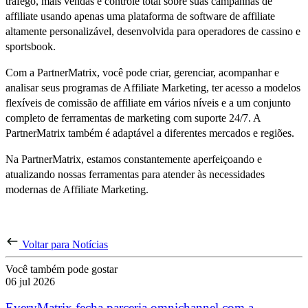
tráfego, mais vendas e controle total sobre suas campanhas de
affiliate usando apenas uma plataforma de software de affiliate
altamente personalizável, desenvolvida para operadores de cassino e
sportsbook.
Com a PartnerMatrix, você pode criar, gerenciar, acompanhar e
analisar seus programas de Affiliate Marketing, ter acesso a modelos
flexíveis de comissão de affiliate em vários níveis e a um conjunto
completo de ferramentas de marketing com suporte 24/7. A
PartnerMatrix também é adaptável a diferentes mercados e regiões.
Na PartnerMatrix, estamos constantemente aperfeiçoando e
atualizando nossas ferramentas para atender às necessidades
modernas de Affiliate Marketing.
Voltar para Notícias
Você também pode gostar
06 jul 2026
EveryMatrix fecha parceria omnichannel com a