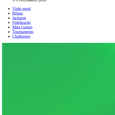
Visão geral
Bônus
Jackpots
Fidelização
Mini Games
Tournaments
Challenges