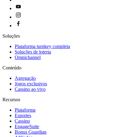
Soluções
Plataforma turnkey completa
Soluções de loteria
Omnichannel
Conteúdo
Agregação
Jogos exclusivos
Cassino ao vivo
Recursos
Plataforma
Esportes
Cassino
EngageSuite
Bonus Guardian