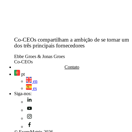
Co-CEOs compartilham a ambição de se tornar um
dos três principais fornecedores
Ebbe Groes & Jonas Groes
Co-CEOs
Contato
pt
en
es
Siga-nos:
© EveryMatrix 2026