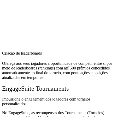
Criação de leaderboards
Ofereça aos seus jogadores a oportunidade de competir entre si por
meio de leaderboards (rankings) com até 500 prêmios concedidos
automaticamente ao final do torneio, com pontuações e posições
atualizadas em tempo real.
EngageSuite Tournaments
Impulsione o engagement dos jogadores com torneios
personalizados.
No EngageSuite, as recompensas dos Tournaments (Torneios)