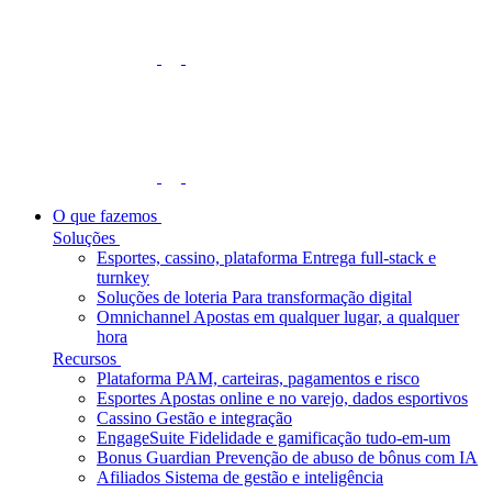
O que fazemos
Soluções
Esportes, cassino, plataforma
Entrega full-stack e
turnkey
Soluções de loteria
Para transformação digital
Omnichannel
Apostas em qualquer lugar, a qualquer
hora
Recursos
Plataforma
PAM, carteiras, pagamentos e risco
Esportes
Apostas online e no varejo, dados esportivos
Cassino
Gestão e integração
EngageSuite
Fidelidade e gamificação tudo-em-um
Bonus Guardian
Prevenção de abuso de bônus com IA
Afiliados
Sistema de gestão e inteligência