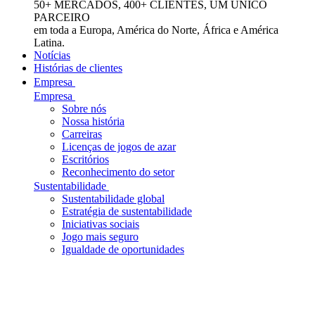
50+ MERCADOS, 400+ CLIENTES, UM ÚNICO
PARCEIRO
em toda a Europa, América do Norte, África e América
Latina.
Notícias
Histórias de clientes
Empresa
Empresa
Sobre nós
Nossa história
Carreiras
Licenças de jogos de azar
Escritórios
Reconhecimento do setor
Sustentabilidade
Sustentabilidade global
Estratégia de sustentabilidade
Iniciativas sociais
Jogo mais seguro
Igualdade de oportunidades