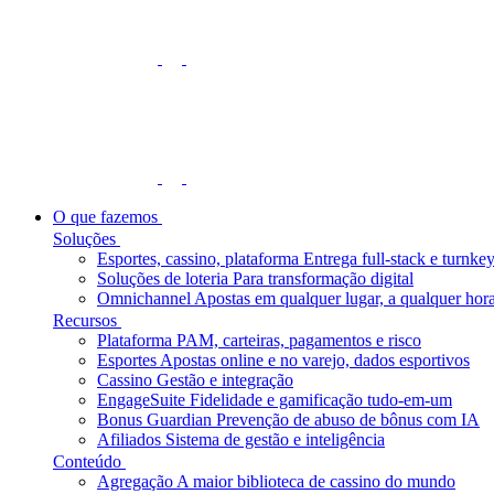
O que fazemos
Soluções
Esportes, cassino, plataforma
Entrega full-stack e turnke
Soluções de loteria
Para transformação digital
Omnichannel
Apostas em qualquer lugar, a qualquer hor
Recursos
Plataforma
PAM, carteiras, pagamentos e risco
Esportes
Apostas online e no varejo, dados esportivos
Cassino
Gestão e integração
EngageSuite
Fidelidade e gamificação tudo-em-um
Bonus Guardian
Prevenção de abuso de bônus com IA
Afiliados
Sistema de gestão e inteligência
Conteúdo
Agregação
A maior biblioteca de cassino do mundo