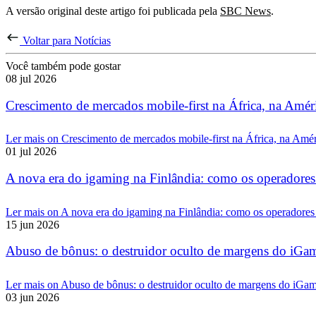
A versão original deste artigo foi publicada pela
SBC News
.
Voltar para Notícias
Você também pode gostar
08 jul 2026
Crescimento de mercados mobile-first na África, na Amér
Ler mais
on Crescimento de mercados mobile-first na África, na Amé
01 jul 2026
A nova era do igaming na Finlândia: como os operadores
Ler mais
on A nova era do igaming na Finlândia: como os operadores
15 jun 2026
Abuso de bônus: o destruidor oculto de margens do iGa
Ler mais
on Abuso de bônus: o destruidor oculto de margens do iGa
03 jun 2026