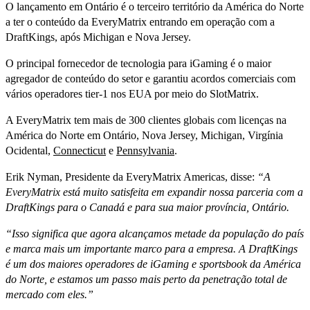
O lançamento em Ontário é o terceiro território da América do Norte
a ter o conteúdo da EveryMatrix entrando em operação com a
DraftKings, após Michigan e Nova Jersey.
O principal fornecedor de tecnologia para iGaming é o maior
agregador de conteúdo do setor e garantiu acordos comerciais com
vários operadores tier-1 nos EUA por meio do SlotMatrix.
A EveryMatrix tem mais de 300 clientes globais com licenças na
América do Norte em Ontário, Nova Jersey, Michigan, Virgínia
Ocidental,
Connecticut
e
Pennsylvania
.
Erik Nyman, Presidente da EveryMatrix Americas
, disse:
“
A
EveryMatrix está muito satisfeita em expandir nossa parceria com a
DraftKings para o Canadá e para sua maior província, Ontário.
“Isso significa que agora alcançamos metade da população do país
e marca mais um importante marco para a empresa. A DraftKings
é um dos maiores operadores de iGaming e sportsbook da América
do Norte, e estamos um passo mais perto da penetração total de
mercado com eles.”