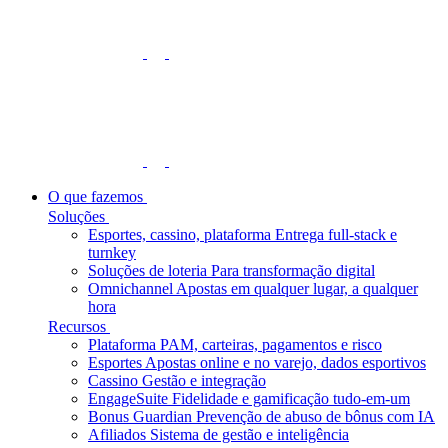
O que fazemos
Soluções
Esportes, cassino, plataforma
Entrega full-stack e
turnkey
Soluções de loteria
Para transformação digital
Omnichannel
Apostas em qualquer lugar, a qualquer
hora
Recursos
Plataforma
PAM, carteiras, pagamentos e risco
Esportes
Apostas online e no varejo, dados esportivos
Cassino
Gestão e integração
EngageSuite
Fidelidade e gamificação tudo-em-um
Bonus Guardian
Prevenção de abuso de bônus com IA
Afiliados
Sistema de gestão e inteligência