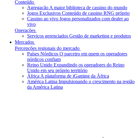
Conteúdo
Agregação
A maior biblioteca de cassino do mundo
Jogos Exclusivos
Conteúdo de cassino RNG próprio
Cassino ao vivo
Jogos personalizados com dealer ao
vivo
Operações
Serviços gerenciados
Gestão de marketing e produtos
Mercados
Percepções regionais do mercado
Países Nórdicos
O parceiro em quem os operadores
nórdicos confiam
Reino Unido
Expandindo os operadores do Reino
Unido em seu próprio território
África
A plataforma de iGaming da África
América Latina
Impulsionando o crescimento na região
da América Latina