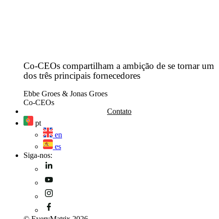
Co-CEOs compartilham a ambição de se tornar um
dos três principais fornecedores
Ebbe Groes & Jonas Groes
Co-CEOs
Contato
pt
en
es
Siga-nos:
© EveryMatrix 2026