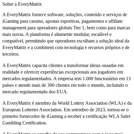
Sobre a EveryMatrix
A EveryMatrix fornece software, soluções, conteúdo e serviços de
iGaming para cassino, apostas esportivas, pagamentos e affiliate
management para operadores globais Tier 1, bem como para marcas
mais novas. A plataforma é altamente modular, escalável e
compatível, permitindo que operadores escolham a solução ideal da
EveryMatrix e a combinem com tecnologia e recursos próprios e de
terceiros.
A EveryMatrix capacita clientes a transformar ideias ousadas em
realidade e oferecer experiências excepcionais aos jogadores em
mercados regulamentados. A empresa tem 1.000 funcionários em 13
países e atende mais de 300 clientes em todo o mundo, incluindo o
mercado regulamentado dos EUA.
A EveryMatrix é membro da World Lottery Association (WLA) e da
European Lotteries Association. Em setembro de 2023, tornou-se o
primeiro fornecedor de iGaming a receber a certificação WLA Safer
Gambling Certification.