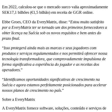
Em 2022, calculou-se que o mercado sueco valia aproximadamente
SEK17,1 bilhões (€1,5 bilhão) em receita de GGR online.
Ebbe Groes, CEO da EveryMatrix,
disse: “
Estou muito satisfeito
por a EveryMatrix ter se tornado um dos primeiros fornecedores a
obter licença na Suécia sob os novos requisitos e bem antes do
prazo final
.
“
Isso protegerá ainda mais as marcas e seus jogadores com
produtos e serviços regulamentados e nos permitirá oferecer nossa
tecnologia transformadora, que comprovadamente impulsiona de
forma significativa a experiência do jogador e as receitas dos
operadores.
”
“
Identificamos oportunidades significativas de crescimento na
Suécia e agora estamos perfeitamente posicionados para acelerar
nossos planos de crescimento no país.
”
Sobre a EveryMatrix
A EveryMatrix fornece software, soluções, conteúdo e serviços de