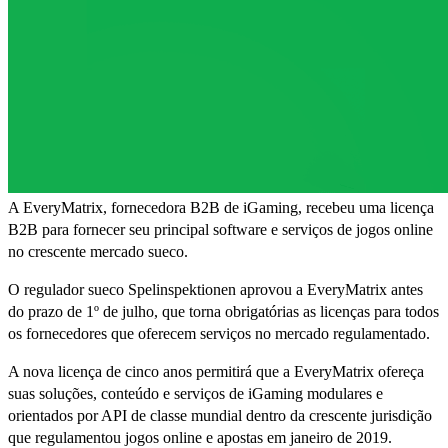
A EveryMatrix, fornecedora B2B de iGaming, recebeu uma licença
B2B para fornecer seu principal software e serviços de jogos online
no crescente mercado sueco.
O regulador sueco Spelinspektionen aprovou a EveryMatrix antes
do prazo de 1º de julho, que torna obrigatórias as licenças para todos
os fornecedores que oferecem serviços no mercado regulamentado.
A nova licença de cinco anos permitirá que a EveryMatrix ofereça
suas soluções, conteúdo e serviços de iGaming modulares e
orientados por API de classe mundial dentro da crescente jurisdição
que regulamentou jogos online e apostas em janeiro de 2019.