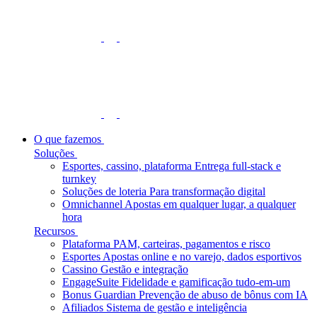
O que fazemos
Soluções
Esportes, cassino, plataforma
Entrega full-stack e
turnkey
Soluções de loteria
Para transformação digital
Omnichannel
Apostas em qualquer lugar, a qualquer
hora
Recursos
Plataforma
PAM, carteiras, pagamentos e risco
Esportes
Apostas online e no varejo, dados esportivos
Cassino
Gestão e integração
EngageSuite
Fidelidade e gamificação tudo-em-um
Bonus Guardian
Prevenção de abuso de bônus com IA
Afiliados
Sistema de gestão e inteligência