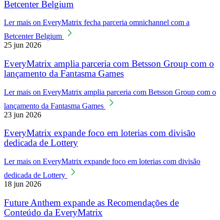
Betcenter Belgium
Ler mais
on EveryMatrix fecha parceria omnichannel com a
Betcenter Belgium
25 jun 2026
EveryMatrix amplia parceria com Betsson Group com o
lançamento da Fantasma Games
Ler mais
on EveryMatrix amplia parceria com Betsson Group com o
lançamento da Fantasma Games
23 jun 2026
EveryMatrix expande foco em loterias com divisão
dedicada de Lottery
Ler mais
on EveryMatrix expande foco em loterias com divisão
dedicada de Lottery
18 jun 2026
Future Anthem expande as Recomendações de
Conteúdo da EveryMatrix