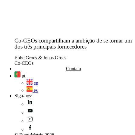
Co-CEOs compartilham a ambição de se tornar um
dos três principais fornecedores
Ebbe Groes & Jonas Groes
Co-CEOs
Contato
pt
en
es
Siga-nos:
© EveryMatrix 2026