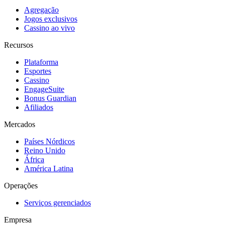
Agregação
Jogos exclusivos
Cassino ao vivo
Recursos
Plataforma
Esportes
Cassino
EngageSuite
Bonus Guardian
Afiliados
Mercados
Países Nórdicos
Reino Unido
África
América Latina
Operações
Serviços gerenciados
Empresa