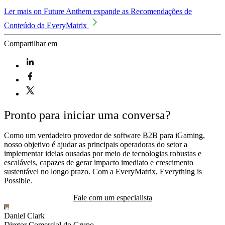
Ler mais
on Future Anthem expande as Recomendações de
Conteúdo da EveryMatrix
Compartilhar em
Pronto para iniciar uma conversa?
Como um verdadeiro provedor de software B2B para iGaming,
nosso objetivo é ajudar as principais operadoras do setor a
implementar ideias ousadas por meio de tecnologias robustas e
escaláveis, capazes de gerar impacto imediato e crescimento
sustentável no longo prazo. Com a EveryMatrix, Everything is
Possible.
Fale com um especialista
Daniel Clark
R
Diretor Comercial do Grupo
D