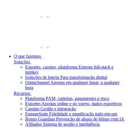
O que fazemos
Soluções
Esportes, cassino, plataforma
Entrega full-stack e
turnkey
Soluções de loteria
Para transformação digital
Omnichannel
Apostas em qualquer lugar, a qualquer
hora
Recursos
Plataforma
PAM, carteiras, pagamentos e risco
Esportes
Apostas online e no varejo, dados esportivos
Cassino
Gestão e integração
EngageSuite
Fidelidade e gamificação tudo-em-um
Bonus Guardian
Prevenção de abuso de bônus com IA
Afiliados
Sistema de gestão e inteligência