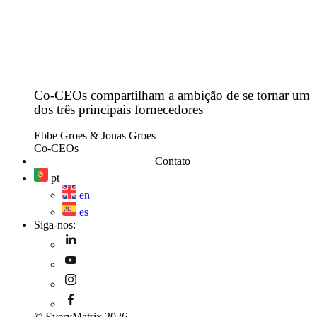
Co-CEOs compartilham a ambição de se tornar um
dos três principais fornecedores
Ebbe Groes & Jonas Groes
Co-CEOs
Contato
pt
en
es
Siga-nos:
© EveryMatrix 2026