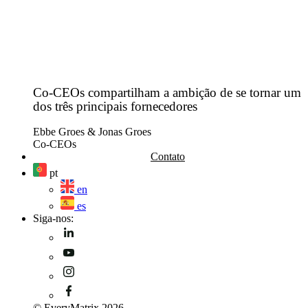
Co-CEOs compartilham a ambição de se tornar um
dos três principais fornecedores
Ebbe Groes & Jonas Groes
Co-CEOs
Contato
pt
en
es
Siga-nos:
© EveryMatrix 2026