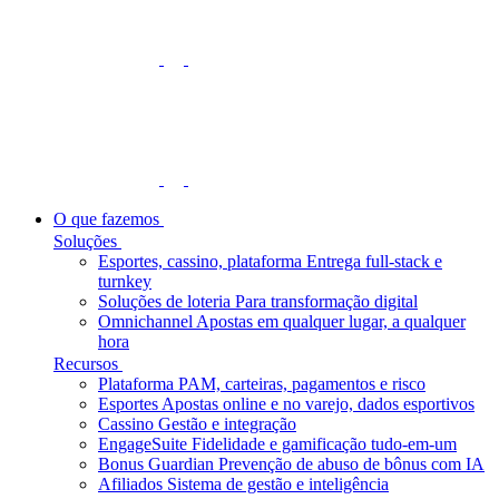
O que fazemos
Soluções
Esportes, cassino, plataforma
Entrega full-stack e
turnkey
Soluções de loteria
Para transformação digital
Omnichannel
Apostas em qualquer lugar, a qualquer
hora
Recursos
Plataforma
PAM, carteiras, pagamentos e risco
Esportes
Apostas online e no varejo, dados esportivos
Cassino
Gestão e integração
EngageSuite
Fidelidade e gamificação tudo-em-um
Bonus Guardian
Prevenção de abuso de bônus com IA
Afiliados
Sistema de gestão e inteligência