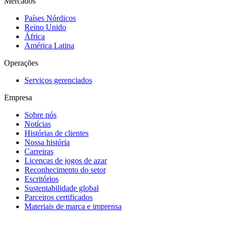
Mercados
Países Nórdicos
Reino Unido
África
América Latina
Operações
Serviços gerenciados
Empresa
Sobre nós
Notícias
Histórias de clientes
Nossa história
Carreiras
Licenças de jogos de azar
Reconhecimento do setor
Escritórios
Sustentabilidade global
Parceiros certificados
Materiais de marca e imprensa