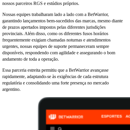
nossos parceiros RGS e estúdios próprios.
Nossas equipes trabalharam lado a lado com a BetWarrior,
garantindo lançamentos bem-sucedidos das marcas, mesmo diante
de prazos apertados impostos pelas diferentes jurisdições
provinciais. Além disso, como os diferentes fusos horários
frequentemente exigiam chamadas noturnas e atendimentos
urgentes, nossas equipes de suporte permaneceram sempre
disponíveis, respondendo com agilidade e assegurando o bom
andamento de toda a operação.
Essa parceria estreita permitiu que a BetWarrior avançasse
rapidamente, adaptando-se às exigências de cada estrutura
regulatória e consolidando uma forte presença no mercado
argentino.