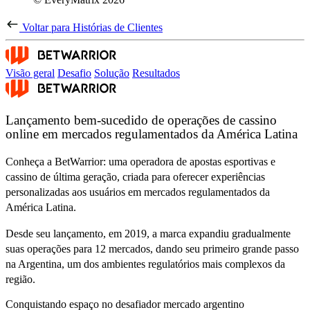
Voltar para Histórias de Clientes
Visão geral
Desafio
Solução
Resultados
Lançamento bem-sucedido de operações de cassino
online em mercados regulamentados da América Latina
Conheça a BetWarrior: uma operadora de apostas esportivas e
cassino de última geração, criada para oferecer experiências
personalizadas aos usuários em mercados regulamentados da
América Latina.
Desde seu lançamento, em 2019, a marca expandiu gradualmente
suas operações para 12 mercados, dando seu primeiro grande passo
na Argentina, um dos ambientes regulatórios mais complexos da
região.
Conquistando espaço no desafiador mercado argentino