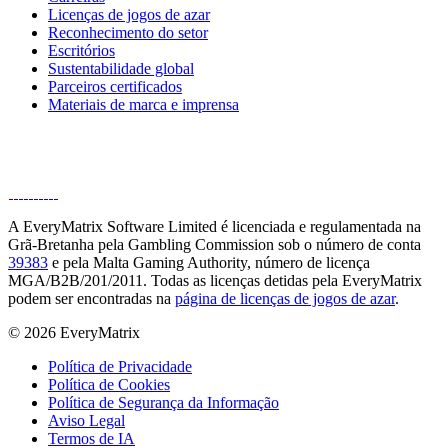
Licenças de jogos de azar
Reconhecimento do setor
Escritórios
Sustentabilidade global
Parceiros certificados
Materiais de marca e imprensa
A EveryMatrix Software Limited é licenciada e regulamentada na
Grã-Bretanha pela Gambling Commission sob o número de conta
39383
e pela Malta Gaming Authority, número de licença
MGA/B2B/201/2011. Todas as licenças detidas pela EveryMatrix
podem ser encontradas na
página de licenças de jogos de azar
.
© 2026 EveryMatrix
Política de Privacidade
Política de Cookies
Política de Segurança da Informação
Aviso Legal
Termos de IA