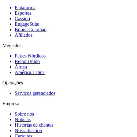
Plataforma
Esportes
Cassino
EngageSuite
Bonus Guardian
Afiliados
Mercados
Países Nórdicos
Reino Unido
África
América Latina
Operações
Serviços gerenciados
Empresa
Sobre nós
Notícias
Histórias de clientes
Nossa história
Carreiras