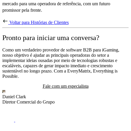
mercado para uma operadora de referência, com um futuro
promissor pela frente.
Voltar para Histórias de Clientes
Pronto para iniciar uma conversa?
Como um verdadeiro provedor de software B2B para iGaming,
nosso objetivo é ajudar as principais operadoras do setor a
implementar ideias ousadas por meio de tecnologias robustas e
escaláveis, capazes de gerar impacto imediato e crescimento
sustentável no longo prazo. Com a EveryMatrix, Everything is
Possible.
Fale com um especialista
Daniel Clark
R
Diretor Comercial do Grupo
D