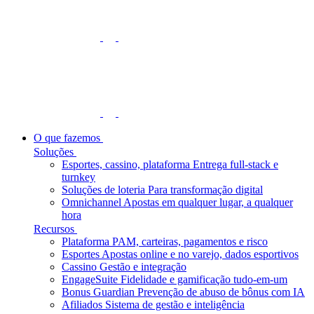
O que fazemos
Soluções
Esportes, cassino, plataforma
Entrega full-stack e
turnkey
Soluções de loteria
Para transformação digital
Omnichannel
Apostas em qualquer lugar, a qualquer
hora
Recursos
Plataforma
PAM, carteiras, pagamentos e risco
Esportes
Apostas online e no varejo, dados esportivos
Cassino
Gestão e integração
EngageSuite
Fidelidade e gamificação tudo-em-um
Bonus Guardian
Prevenção de abuso de bônus com IA
Afiliados
Sistema de gestão e inteligência