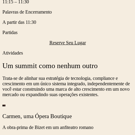
11:15 – 11:30
Palavras de Encerramento
A partir das 11:30
Partidas
Reserve Seu Lugar
Atividades
Um summit como nenhum outro
Trata-se de alinhar sua estratégia de tecnologia, compliance e
crescimento em um único sistema integrado, independentemente de
você estar construindo uma marca de alto crescimento em um novo
mercado ou expandindo suas operações existentes.
Carmen, uma Ópera Boutique
A obra-prima de Bizet em um anfiteatro romano
G