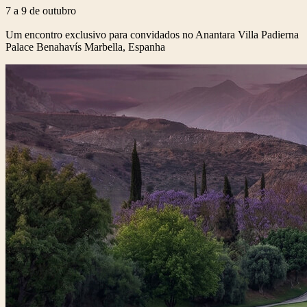
7
a 9
de outubro
Um encontro exclusivo para convidados no Anantara Villa Padierna
Palace Benahavís Marbella, Espanha