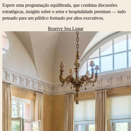
Espere uma programação equilibrada, que combina discussões
estratégicas, insights sobre o setor e hospitalidade premium — tudo
pensado para um público formado por altos executivos.
Reserve Seu Lugar