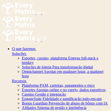
O que fazemos
Soluções
Esportes, cassino, plataforma
Entrega full-stack e
turnkey
Soluções de loteria
Para transformação digital
Omnichannel
Apostas em qualquer lugar, a qualquer
hora
Recursos
Plataforma
PAM, carteiras, pagamentos e risco
Esportes
Apostas online e no varejo, dados esportivos
Cassino
Gestão e integração
EngageSuite
Fidelidade e gamificação tudo-em-um
Bonus Guardian
Prevenção de abuso de bônus com IA
Afiliados
Sistema de gestão e inteligência