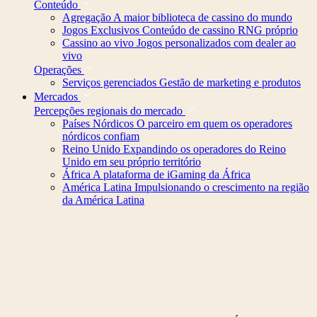
Conteúdo
Agregação
A maior biblioteca de cassino do mundo
Jogos Exclusivos
Conteúdo de cassino RNG próprio
Cassino ao vivo
Jogos personalizados com dealer ao
vivo
Operações
Serviços gerenciados
Gestão de marketing e produtos
Mercados
Percepções regionais do mercado
Países Nórdicos
O parceiro em quem os operadores
nórdicos confiam
Reino Unido
Expandindo os operadores do Reino
Unido em seu próprio território
África
A plataforma de iGaming da África
América Latina
Impulsionando o crescimento na região
da América Latina