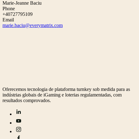
Marie-Jeanne Baciu
Phone
+40727795109
Email
marie.baciu@everymatrix.com
Oferecemos tecnologia de plataforma turnkey sob medida para as
indústrias globais de iGaming e loterias regulamentadas, com
resultados comprovados.