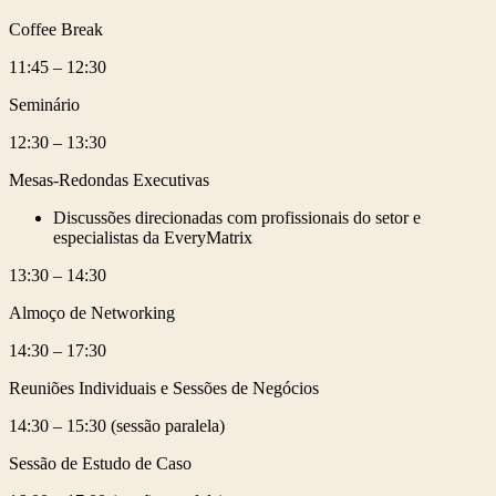
Coffee Break
11:45 – 12:30
Seminário
12:30 – 13:30
Mesas-Redondas Executivas
Discussões direcionadas com profissionais do setor e
especialistas da EveryMatrix
13:30 – 14:30
Almoço de Networking
14:30 – 17:30
Reuniões Individuais e Sessões de Negócios
14:30 – 15:30 (sessão paralela)
Sessão de Estudo de Caso