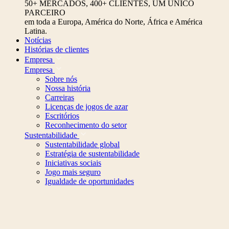
50+ MERCADOS, 400+ CLIENTES, UM ÚNICO
PARCEIRO
em toda a Europa, América do Norte, África e América
Latina.
Notícias
Histórias de clientes
Empresa
Empresa
Sobre nós
Nossa história
Carreiras
Licenças de jogos de azar
Escritórios
Reconhecimento do setor
Sustentabilidade
Sustentabilidade global
Estratégia de sustentabilidade
Iniciativas sociais
Jogo mais seguro
Igualdade de oportunidades