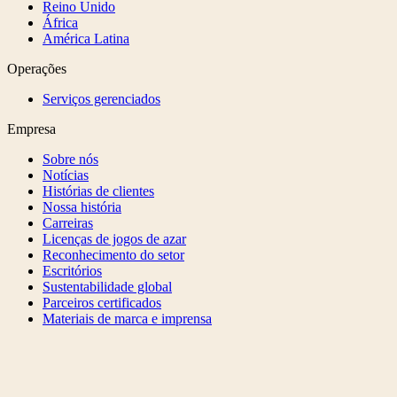
Reino Unido
África
América Latina
Operações
Serviços gerenciados
Empresa
Sobre nós
Notícias
Histórias de clientes
Nossa história
Carreiras
Licenças de jogos de azar
Reconhecimento do setor
Escritórios
Sustentabilidade global
Parceiros certificados
Materiais de marca e imprensa