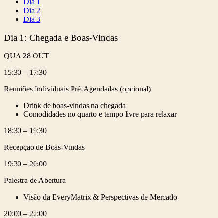
Dia 1
Dia 2
Dia 3
Dia 1: Chegada e Boas-Vindas
QUA
28
OUT
15:30 – 17:30
Reuniões Individuais Pré-Agendadas (opcional)
Drink de boas-vindas na chegada
Comodidades no quarto e tempo livre para relaxar
18:30 – 19:30
Recepção de Boas-Vindas
19:30 – 20:00
Palestra de Abertura
Visão da EveryMatrix & Perspectivas de Mercado
20:00 – 22:00