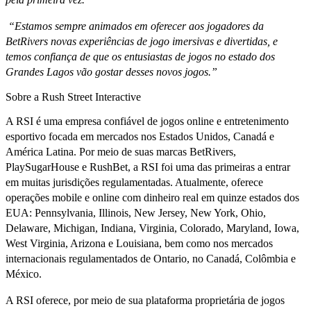
“
Estamos sempre animados em oferecer aos jogadores da
BetRivers novas experiências de jogo imersivas e divertidas, e
temos confiança de que os entusiastas de jogos no estado dos
Grandes Lagos vão gostar desses novos jogos.”
Sobre a Rush Street Interactive
A RSI é uma empresa confiável de jogos online e entretenimento
esportivo focada em mercados nos Estados Unidos, Canadá e
América Latina. Por meio de suas marcas BetRivers,
PlaySugarHouse e RushBet, a RSI foi uma das primeiras a entrar
em muitas jurisdições regulamentadas. Atualmente, oferece
operações mobile e online com dinheiro real em quinze estados dos
EUA: Pennsylvania, Illinois, New Jersey, New York, Ohio,
Delaware, Michigan, Indiana, Virginia, Colorado, Maryland, Iowa,
West Virginia, Arizona e Louisiana, bem como nos mercados
internacionais regulamentados de Ontario, no Canadá, Colômbia e
México.
A RSI oferece, por meio de sua plataforma proprietária de jogos