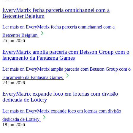
EveryMatrix fecha parceria omnichannel com a
Betcenter Belgium
Ler mais
on EveryMatrix fecha parceria omnichannel com a
Betcenter Belgium
25 jun 2026
EveryMatrix amplia parceria com Betsson Group com o
lançamento da Fantasma Games
Ler mais
on EveryMatrix amplia parceria com Betsson Group com o
lançamento da Fantasma Games
23 jun 2026
EveryMatrix expande foco em loterias com divisão
dedicada de Lottery
Ler mais
on EveryMatrix expande foco em loterias com divisão
dedicada de Lottery
18 jun 2026