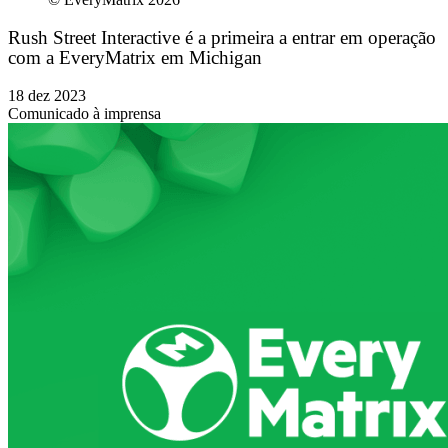
Rush Street Interactive é a primeira a entrar em operação
com a EveryMatrix em Michigan
18 dez 2023
Comunicado à imprensa