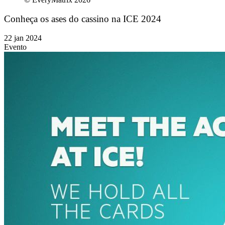
Conheça os ases do cassino na ICE 2024
22 jan 2024
Evento