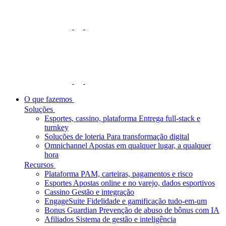
O que fazemos
Soluções
Esportes, cassino, plataforma
Entrega full-stack e
turnkey
Soluções de loteria
Para transformação digital
Omnichannel
Apostas em qualquer lugar, a qualquer
hora
Recursos
Plataforma
PAM, carteiras, pagamentos e risco
Esportes
Apostas online e no varejo, dados esportivos
Cassino
Gestão e integração
EngageSuite
Fidelidade e gamificação tudo-em-um
Bonus Guardian
Prevenção de abuso de bônus com IA
Afiliados
Sistema de gestão e inteligência