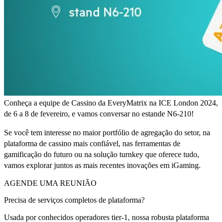
Conheça a equipe de Cassino da EveryMatrix na ICE London 2024,
de 6 a 8 de fevereiro, e vamos conversar no estande N6-210!
Se você tem interesse no maior portfólio de agregação do setor, na
plataforma de cassino mais confiável, nas ferramentas de
gamificação do futuro ou na solução turnkey que oferece tudo,
vamos explorar juntos as mais recentes inovações em iGaming.
AGENDE UMA REUNIÃO
Precisa de serviços completos de plataforma?
Usada por conhecidos operadores tier-1, nossa robusta plataforma