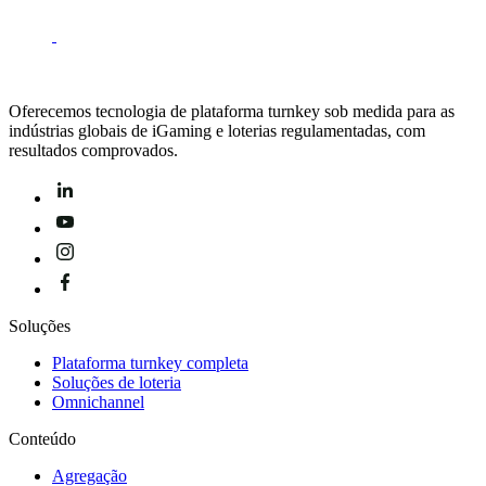
Oferecemos tecnologia de plataforma turnkey sob medida para as
indústrias globais de iGaming e loterias regulamentadas, com
resultados comprovados.
Soluções
Plataforma turnkey completa
Soluções de loteria
Omnichannel
Conteúdo
Agregação