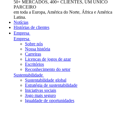
50+ MERCADOS, 400+ CLIENTES, UM ÚNICO
PARCEIRO
em toda a Europa, América do Norte, África e América
Latina.
Notícias
Histórias de clientes
Empresa
Empresa
Sobre nós
Nossa história
Carreiras
Licenças de jogos de azar
Escritórios
Reconhecimento do setor
Sustentabilidade
Sustentabilidade global
Estratégia de sustentabilidade
Iniciativas sociais
Jogo mais seguro
Igualdade de oportunidades