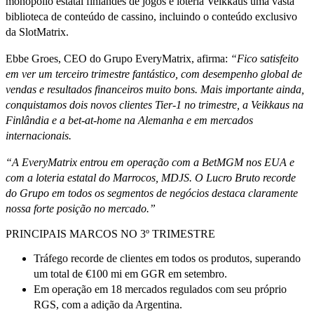
monopólio estatal finlandês de jogos e loteria Veikkaus uma vasta
biblioteca de conteúdo de cassino, incluindo o conteúdo exclusivo
da SlotMatrix.
Ebbe Groes, CEO do Grupo EveryMatrix, afirma
:
“Fico satisfeito
em ver um terceiro trimestre fantástico, com desempenho global de
vendas e resultados financeiros muito bons. Mais importante ainda,
conquistamos dois novos clientes Tier-1 no trimestre, a Veikkaus na
Finlândia e a bet-at-home na Alemanha e em mercados
internacionais.
“A EveryMatrix entrou em operação com a BetMGM nos EUA e
com a loteria estatal do Marrocos, MDJS. O Lucro Bruto recorde
do Grupo em todos os segmentos de negócios destaca claramente
nossa forte posição no mercado.”
PRINCIPAIS MARCOS NO 3º TRIMESTRE
Tráfego recorde de clientes em todos os produtos, superando
um total de €100 mi em GGR em setembro.
Em operação em 18 mercados regulados com seu próprio
RGS, com a adição da Argentina.