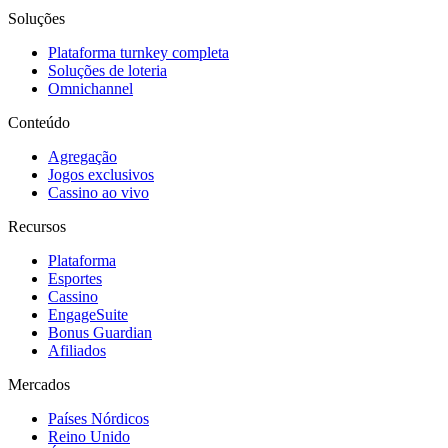
Soluções
Plataforma turnkey completa
Soluções de loteria
Omnichannel
Conteúdo
Agregação
Jogos exclusivos
Cassino ao vivo
Recursos
Plataforma
Esportes
Cassino
EngageSuite
Bonus Guardian
Afiliados
Mercados
Países Nórdicos
Reino Unido