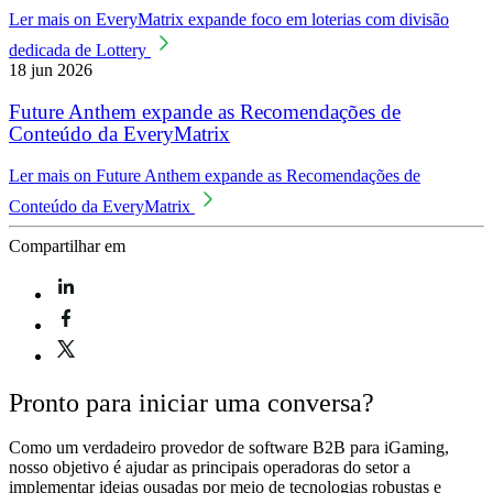
Ler mais
on EveryMatrix expande foco em loterias com divisão
dedicada de Lottery
18 jun 2026
Future Anthem expande as Recomendações de
Conteúdo da EveryMatrix
Ler mais
on Future Anthem expande as Recomendações de
Conteúdo da EveryMatrix
Compartilhar em
Pronto para iniciar uma conversa?
Como um verdadeiro provedor de software B2B para iGaming,
nosso objetivo é ajudar as principais operadoras do setor a
implementar ideias ousadas por meio de tecnologias robustas e