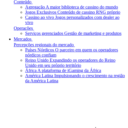
Conteúdo
Agregação
A maior biblioteca de cassino do mundo
Jogos Exclusivos
Conteúdo de cassino RNG próprio
Cassino ao vivo
Jogos personalizados com dealer ao
vivo
Operações
Serviços gerenciados
Gestão de marketing e produtos
Mercados
Percepções regionais do mercado
Países Nórdicos
O parceiro em quem os operadores
nórdicos confiam
Reino Unido
Expandindo os operadores do Reino
Unido em seu próprio território
África
A plataforma de iGaming da África
América Latina
Impulsionando o crescimento na região
da América Latina