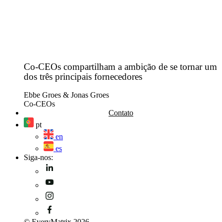
Co-CEOs compartilham a ambição de se tornar um
dos três principais fornecedores
Ebbe Groes & Jonas Groes
Co-CEOs
Contato
pt
en
es
Siga-nos:
© EveryMatrix 2026