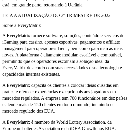
está, em grande parte, retornando à Ucrânia.
LEIA A ATUALIZAÇÃO DO 3º TRIMESTRE DE 2022
Sobre a EveryMatrix
A EveryMatrix fornece software, soluções, conteúdo e serviços de
iGaming para cassino, apostas esportivas, pagamentos e affiliate
management para operadores Tier 1, bem como para marcas mais
novas. A plataforma é altamente modular, escalável e compatível,
permitindo que os operadores escolham a solução ideal da
EveryMatrix de acordo com suas necessidades e sua tecnologia e
capacidades internas existentes.
A EveryMatrix capacita os clientes a colocar ideias ousadas em
prática e oferecer experiências excepcionais aos jogadores em
mercados regulados. A empresa tem 700 funcionários em dez países
e atende mais de 150 clientes em todo o mundo, incluindo o
mercado regulado dos EUA.
A EveryMatrix é membro da World Lottery Association, da
European Lotteries Association e da iDEA Growth nos EUA.