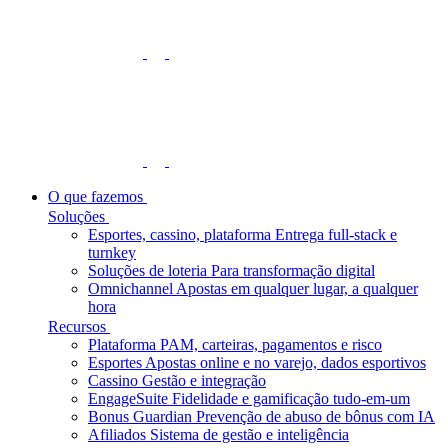
O que fazemos
Soluções
Esportes, cassino, plataforma
Entrega full-stack e
turnkey
Soluções de loteria
Para transformação digital
Omnichannel
Apostas em qualquer lugar, a qualquer
hora
Recursos
Plataforma
PAM, carteiras, pagamentos e risco
Esportes
Apostas online e no varejo, dados esportivos
Cassino
Gestão e integração
EngageSuite
Fidelidade e gamificação tudo-em-um
Bonus Guardian
Prevenção de abuso de bônus com IA
Afiliados
Sistema de gestão e inteligência