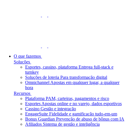
O que fazemos
Soluções
Esportes, cassino, plataforma
Entrega full-stack e
turnkey
Soluções de loteria
Para transformação digital
Omnichannel
Apostas em qualquer lugar, a qualquer
hora
Recursos
Plataforma
PAM, carteiras, pagamentos e risco
Esportes
Apostas online e no varejo, dados esportivos
Cassino
Gestão e integração
EngageSuite
Fidelidade e gamificação tudo-em-um
Bonus Guardian
Prevenção de abuso de bônus com IA
Afiliados
Sistema de gestão e inteligência