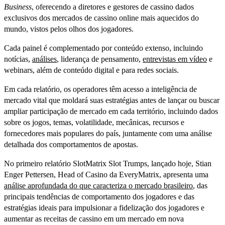
Business
, oferecendo a diretores e gestores de cassino dados
exclusivos dos mercados de cassino online mais aquecidos do
mundo, vistos pelos olhos dos jogadores.
Cada painel é complementado por conteúdo extenso, incluindo
notícias,
análises
, liderança de pensamento,
entrevistas em vídeo
e
webinars, além de conteúdo digital e para redes sociais.
Em cada relatório, os operadores têm acesso a inteligência de
mercado vital que moldará suas estratégias antes de lançar ou buscar
ampliar participação de mercado em cada território, incluindo dados
sobre os jogos, temas, volatilidade, mecânicas, recursos e
fornecedores mais populares do país, juntamente com uma análise
detalhada dos comportamentos de apostas.
No primeiro relatório SlotMatrix Slot Trumps, lançado hoje, Stian
Enger Pettersen, Head of Casino da EveryMatrix, apresenta uma
análise aprofundada do que caracteriza o mercado brasileiro
, das
principais tendências de comportamento dos jogadores e das
estratégias ideais para impulsionar a fidelização dos jogadores e
aumentar as receitas de cassino em um mercado em nova