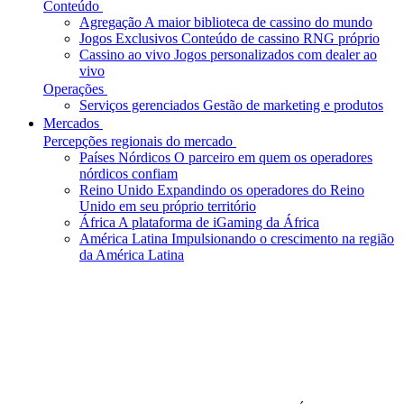
Conteúdo
Agregação
A maior biblioteca de cassino do mundo
Jogos Exclusivos
Conteúdo de cassino RNG próprio
Cassino ao vivo
Jogos personalizados com dealer ao
vivo
Operações
Serviços gerenciados
Gestão de marketing e produtos
Mercados
Percepções regionais do mercado
Países Nórdicos
O parceiro em quem os operadores
nórdicos confiam
Reino Unido
Expandindo os operadores do Reino
Unido em seu próprio território
África
A plataforma de iGaming da África
América Latina
Impulsionando o crescimento na região
da América Latina