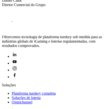
Daniel Clark
R
Diretor Comercial do Grupo
D
Oferecemos tecnologia de plataforma turnkey sob medida para as
indústrias globais de iGaming e loterias regulamentadas, com
resultados comprovados.
Soluções
Plataforma turnkey completa
Soluções de loteria
Omnichannel