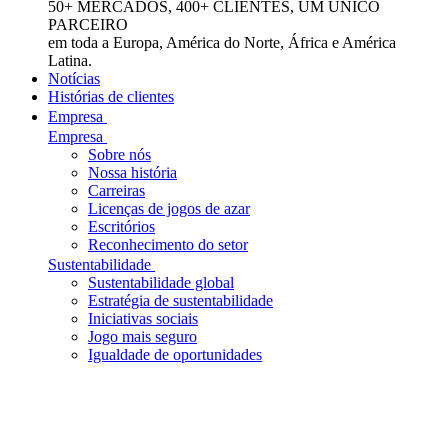
50+ MERCADOS, 400+ CLIENTES, UM ÚNICO
PARCEIRO
em toda a Europa, América do Norte, África e América
Latina.
Notícias
Histórias de clientes
Empresa
Empresa
Sobre nós
Nossa história
Carreiras
Licenças de jogos de azar
Escritórios
Reconhecimento do setor
Sustentabilidade
Sustentabilidade global
Estratégia de sustentabilidade
Iniciativas sociais
Jogo mais seguro
Igualdade de oportunidades