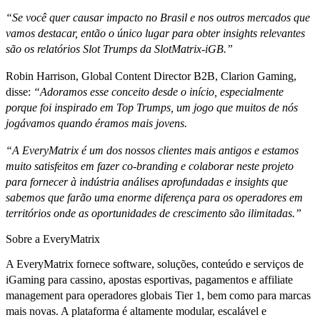
“Se você quer causar impacto no Brasil e nos outros mercados que
vamos destacar, então o único lugar para obter insights relevantes
são os relatórios Slot Trumps da SlotMatrix-iGB.
”
Robin Harrison, Global Content Director B2B, Clarion Gaming
,
disse:
“Adoramos esse conceito desde o início, especialmente
porque foi inspirado em Top Trumps, um jogo que muitos de nós
jogávamos quando éramos mais jovens.
“A EveryMatrix é um dos nossos clientes mais antigos e estamos
muito satisfeitos em fazer co-branding e colaborar neste projeto
para fornecer à indústria análises aprofundadas e insights que
sabemos que farão uma enorme diferença para os operadores em
territórios onde as oportunidades de crescimento são ilimitadas.”
Sobre a EveryMatrix
A EveryMatrix fornece software, soluções, conteúdo e serviços de
iGaming para cassino, apostas esportivas, pagamentos e affiliate
management para operadores globais Tier 1, bem como para marcas
mais novas. A plataforma é altamente modular, escalável e