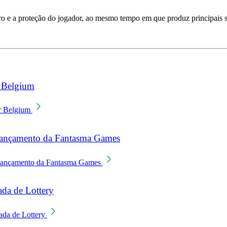
o e a proteção do jogador, ao mesmo tempo em que produz principais 
r Belgium
r Belgium
 lançamento da Fantasma Games
 lançamento da Fantasma Games
ada de Lottery
ada de Lottery