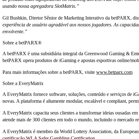
usando nossa agregadora SlotMatrix.”
Gil Bushkin, Diretor Sênior de Marketing Interativo da betPARX
, di
experiência de usuário agradável aos nossos jogadores. As capacida
envolvente.”
Sobre a betPARX®
A betPARX é uma subsidiária integral da Greenwood Gaming & Entert
betPARX opera produtos de iGaming e apostas esportivas online/mobil
Para mais informações sobre a betPARX, visite
www.betparx.com
Sobre a EveryMatrix
A EveryMatrix fornece software, soluções, conteúdo e serviços de iG
novas. A plataforma é altamente modular, escalável e compliant, perm
A EveryMatrix capacita seus clientes a transformar ideias ousadas e
atende mais de 300 clientes em todo o mundo, incluindo o mercado 
A EveryMatrix é membro da World Lottery Association, da European 
certificação WLA Safer Gambling Certification.