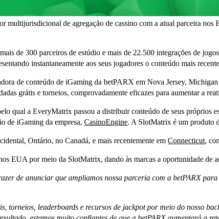
r multijurisdicional de agregação de cassino com a atual parceira no
mais de 300 parceiros de estúdio e mais de 22.500 integrações de jogo
entando instantaneamente aos seus jogadores o conteúdo mais recente
regadora de conteúdo de iGaming da betPARX em Nova Jersey, Michigan 
dadas grátis e torneios, comprovadamente eficazes para aumentar a reati
lo qual a EveryMatrix passou a distribuir conteúdo de seus próprios e
ação de iGaming da empresa,
CasinoEngine
. A SlotMatrix é um produto 
cidental, Ontário, no Canadá, e mais recentemente em
Connecticut
, co
 nos EUA por meio da SlotMatrix, dando às marcas a oportunidade de a
azer de anunciar que ampliamos nossa parceria com a betPARX para 
 torneios, leaderboards e recursos de jackpot por meio do nosso back
esultado, estamos muito confiantes de que a betPARX aumentará a rete