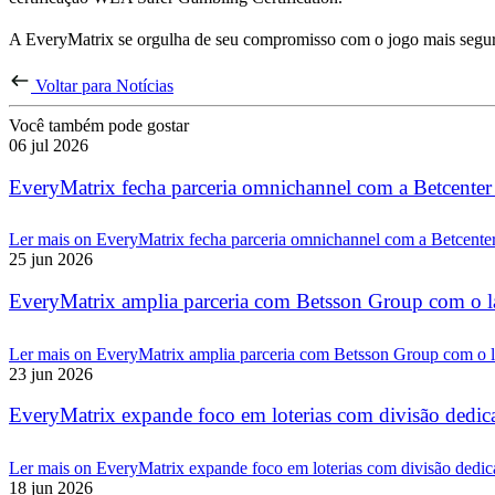
A EveryMatrix se orgulha de seu compromisso com o jogo mais segur
Voltar para Notícias
Você também pode gostar
06 jul 2026
EveryMatrix fecha parceria omnichannel com a Betcente
Ler mais
on EveryMatrix fecha parceria omnichannel com a Betcente
25 jun 2026
EveryMatrix amplia parceria com Betsson Group com o
Ler mais
on EveryMatrix amplia parceria com Betsson Group com o
23 jun 2026
EveryMatrix expande foco em loterias com divisão dedic
Ler mais
on EveryMatrix expande foco em loterias com divisão dedic
18 jun 2026