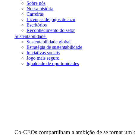
Sobre nós
Nossa história
Carreiras
Licenças de jogos de azar
Escritórios
Reconhecimento do setor
Sustentabilidade
Sustentabilidade global
Estratégia de sustentabilidade
Iniciativas sociais
Jogo mais seguro
Igualdade de oportunidades
Co-CEOs compartilham a ambição de se tornar um do