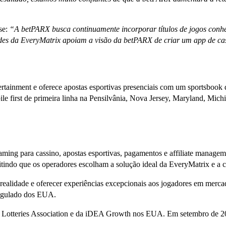
sse:
“A betPARX busca continuamente incorporar títulos de jogos conh
des da EveryMatrix apoiam a visão da betPARX de criar um app de cass
ainment e oferece apostas esportivas presenciais com um sportsbook d
e first de primeira linha na Pensilvânia, Nova Jersey, Maryland, Mich
aming para cassino, apostas esportivas, pagamentos e affiliate manage
itindo que os operadores escolham a solução ideal da EveryMatrix e a 
m realidade e oferecer experiências excepcionais aos jogadores em merc
regulado dos EUA.
Lotteries Association e da iDEA Growth nos EUA. Em setembro de 202