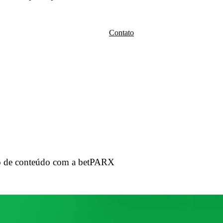
Contato
ção de conteúdo com a betPARX