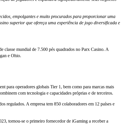
ecidos, empolgantes e muito procurados para proporcionar uma
ino superior que ofereça uma experiência de jogo diversificada e
e classe mundial de 7.500 pés quadrados no Parx Casino. A
igan e Ohio.
ment para operadores globais Tier 1, bem como para marcas mais
combinem com tecnologia e capacidades próprias e de terceiros.
ados regulados. A empresa tem 850 colaboradores em 12 países e
3, tornou-se o primeiro fornecedor de iGaming a receber a